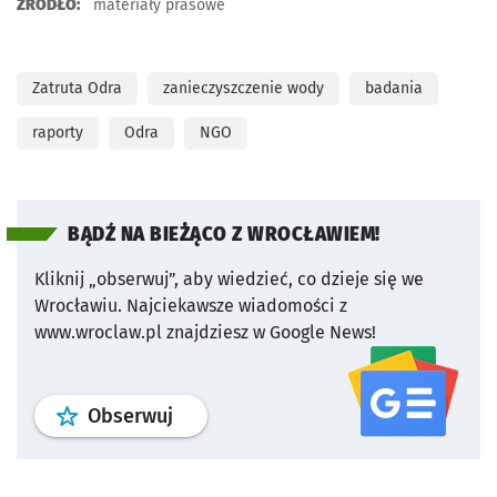
ŹRÓDŁO:
materiały prasowe
Zatruta Odra
zanieczyszczenie wody
badania
raporty
Odra
NGO
BĄDŹ NA BIEŻĄCO Z WROCŁAWIEM!
Kliknij „obserwuj”, aby wiedzieć, co dzieje się we
Wrocławiu.
Najciekawsze wiadomości z
www.wroclaw.pl znajdziesz w Google News!
profil
google news
serwisu wroclaw
Obserwuj