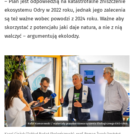
– Plan jest odpowiedzią na katastrofalne zniszczenie
ekosystemu Odry w 2022 roku, jednak jego zalecenia
są też ważne wobec powodzi z 2024 roku. Ważne aby
skorzystać z potencjału jaki daje natura, a nie z nią
walczyć – argumentują ekolodzy.
Rafał Komorowski / materiały prasowe Stowarzyszenia Ekologicznego EKO-UNIA
Karol Ciężak (Zakład Badań Ekologicznych), prof. Roman Żurek (Instytut