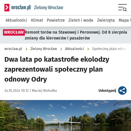
Serwis informacyjny wroclaw.pl podserwis: Środowisko we 
Menu
Aktualności
Klimat
Powietrze
Zieleń i woda
Zwierzęta
Mapa 
WROCŁAW
Remont torów na Stawowej i Peronowej. Od 8 sierpnia
zmiany dla kierowców i pasażerów
wroclaw.pl
Zielony Wrocław
Aktualności
Społeczny plan odnowy
Dwa lata po katastrofie ekolodzy
zaprezentowali społeczny plan
odnowy Odry
Data publikacji:
Autor:
artykuł
24.10.2024 10:12 |
Maciej Wołodko
Udostępnij
Kliknij, aby powiększyć