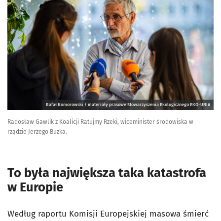
Rafał Komorowski / materiały prasowe Stowarzyszenia Ekologicznego EKO-UNIA
Radosław Gawlik z Koalicji Ratujmy Rzeki, wiceminister środowiska w
rządzie Jerzego Buzka.
To była największa taka katastrofa
w Europie
Według raportu Komisji Europejskiej masowa śmierć