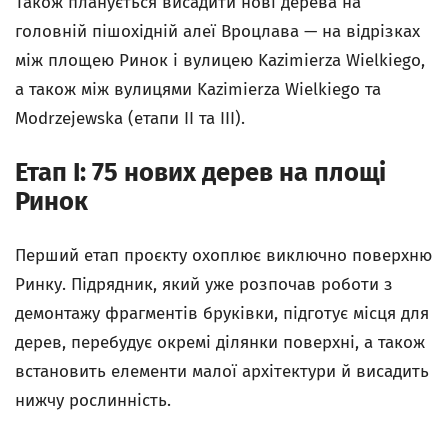
Також планується висадити нові дерева на
головній пішохідній алеї Вроцлава — на відрізках
між площею Ринок і вулицею Kazimierza Wielkiego,
а також між вулицями Kazimierza Wielkiego та
Modrzejewska (етапи II та III).
Етап I: 75 нових дерев на площі
Ринок
Перший етап проєкту охоплює виключно поверхню
Ринку. Підрядник, який уже розпочав роботи з
демонтажу фрагментів бруківки, підготує місця для
дерев, перебудує окремі ділянки поверхні, а також
встановить елементи малої архітектури й висадить
нижчу рослинність.