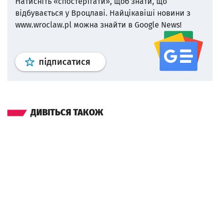
Натисніть «спостерігати», щоб знати, що
відбувається у Вроцлаві.
Найцікавіші новини з
www.wroclaw.pl можна знайти в Google News!
Профіль
google news
wroclaw.p
підписатися
ДИВІТЬСЯ ТАКОЖ