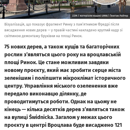
ZZM / матеріали надані UMW/ Ґжеґож Райтер
Візуалізація, що показує фрагмент Ринку з пам’ятником Фредрі після
висадження нових дерев — у правій частині накладено круглий кадр зі
світлиною демонтажу бруківки на площі Ринок.
75 нових дерев, а також кущів та багаторічних
рослин з’являться цього року на вроцлавській
площі Ринок. Це стане можливим завдяки
новому проєкту, який має зробити серце міста
зеленішим і поліпшити мікроклімат історичного
центру. Управління міського озеленення вже
передало виконавцю ділянку, де
проводитимуться роботи. Однак на цьому не
кінець — кілька десятків дерев з’являться також
на вулиці Świdnicka. Загалом у межах цього
проєкту в центрі Вроцлава буде висаджено 121