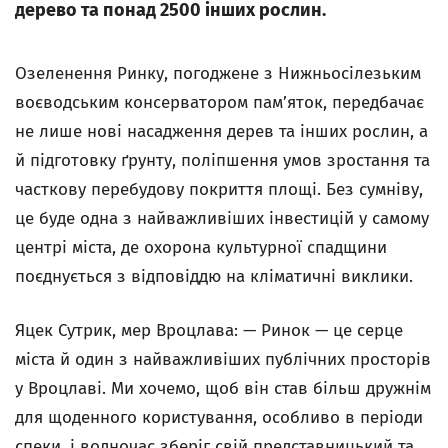
дерево та понад 2500 інших рослин.
Озеленення Ринку, погоджене з Нижньосілезьким
воєводським консерватором пам’яток, передбачає
не лише нові насадження дерев та інших рослин, а
й підготовку ґрунту, поліпшення умов зростання та
часткову перебудову покриття площі. Без сумніву,
це буде одна з найважливіших інвестицій у самому
центрі міста, де охорона культурної спадщини
поєднується з відповіддю на кліматичні виклики.
Яцек Сутрик, мер Вроцлава: — Ринок — це серце
міста й один з найважливіших публічних просторів
у Вроцлаві. Ми хочемо, щоб він став більш дружнім
для щоденного користування, особливо в періоди
спеки, і водночас зберіг свій представницький та