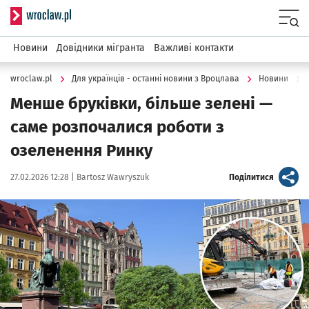
Serwis informacyjny wroclaw.pl
Menu
Новини
Довідники мігранта
Важливі контакти
wroclaw.pl
Для українців - останні новини з Вроцлава
Новини
Менше бруківки, більше зелені —
саме розпочалися роботи з
озеленення Ринку
Data publikacji:
Autor:
artykuł
27.02.2026 12:28 |
Bartosz Wawryszuk
Поділитися
Kliknij, aby powiększyć