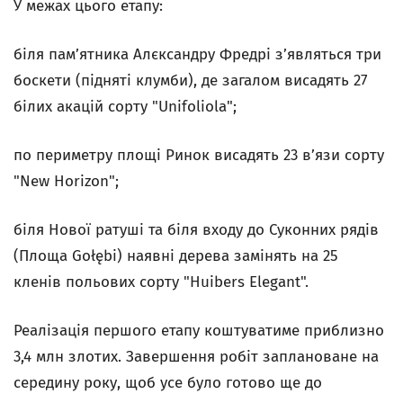
У межах цього етапу:
біля пам’ятника Алєксандру Фредрі з’являться три
боскети (підняті клумби), де загалом висадять 27
білих акацій сорту "Unifoliola";
по периметру площі Ринок висадять 23 в’язи сорту
"New Horizon";
біля Нової ратуші та біля входу до Суконних рядів
(Площа Gołębi) наявні дерева замінять на 25
кленів польових сорту "Huibers Elegant".
Реалізація першого етапу коштуватиме приблизно
3,4 млн злотих. Завершення робіт заплановане на
середину року, щоб усе було готово ще до