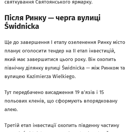
святкування Святоянського ярмарку.
Після Ринку — черга вулиці
Świdnicka
Ще до завершення І етапу озеленення Ринку місто
планує оголосити тендер на II етап інвестицій,
який має завершитися цього року. Він охопить
північну ділянку вулиці Świdnicka — між Ринком та
вулицею Kazimierza Wielkiego.
Тут передбачено висадження 19 в’язів і 15
польових кленів, що сформують впорядковану
алею.
Третій етап інвестиції охопить південну частину