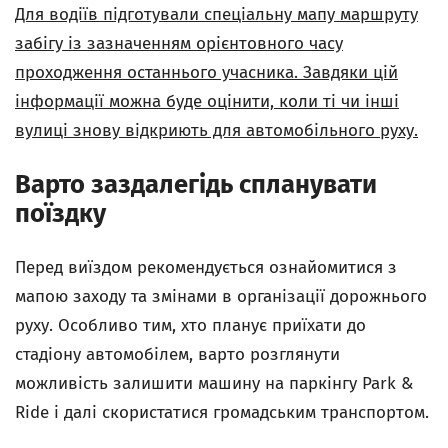
Для водіїв підготували спеціальну мапу маршруту
забігу із зазначенням орієнтовного часу
проходження останнього учасника. Завдяки цій
інформації можна буде оцінити, коли ті чи інші
вулиці знову відкриють для автомобільного руху.
Варто заздалегідь спланувати
поїздку
Перед виїздом рекомендується ознайомитися з
мапою заходу та змінами в організації дорожнього
руху. Особливо тим, хто планує приїхати до
стадіону автомобілем, варто розглянути
можливість залишити машину на паркінгу Park &
Ride і далі скористатися громадським транспортом.