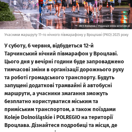
MCS Вроцлав / Редакція www.wroclaw.pl
Учасники маршруту 11-го нічного півмарафону у Вроцлаві (PKO) 2025 року
У суботу, 6 червня, відбудеться 12-й
Тарчинський нічний півмарафон у Вроцлаві.
Цього дня у вечірні години буде запроваджено
тимчасові зміни в організації дорожнього руху
та роботі громадського транспорту. Будуть
запущені додаткові трамвайні й автобусні
маршрути, а учасники змагання зможуть
безплатно користуватися міським та
приміським транспортом, а також поїздами
Koleje Dolnośląskie і POLREGIO на території
Вроцлава. Дізнайтеся подробиці та місця, де