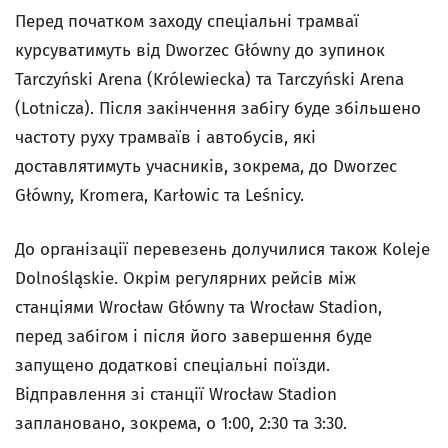
Перед початком заходу спеціальні трамваї
курсуватимуть від Dworzec Główny до зупинок
Tarczyński Arena (Królewiecka) та Tarczyński Arena
(Lotnicza). Після закінчення забігу буде збільшено
частоту руху трамваїв і автобусів, які
доставлятимуть учасників, зокрема, до Dworzec
Główny, Kromera, Karłowic та Leśnicy.
До організації перевезень долучилися також Koleje
Dolnośląskie. Окрім регулярних рейсів між
станціями Wrocław Główny та Wrocław Stadion,
перед забігом і після його завершення буде
запущено додаткові спеціальні поїзди.
Відправлення зі станції Wrocław Stadion
заплановано, зокрема, о 1:00, 2:30 та 3:30.