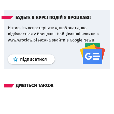
БУДЬТЕ В КУРСІ ПОДІЙ У ВРОЦЛАВІ!
Натисніть «спостерігати», щоб знати, що
відбувається у Вроцлаві.
Найцікавіші новини з
www.wroclaw.pl можна знайти в Google News!
Профіль
google news
wroclaw.p
підписатися
ДИВІТЬСЯ ТАКОЖ