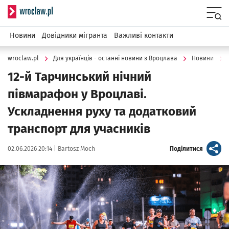
Serwis informacyjny wroclaw.pl
Menu
Новини
Довідники мігранта
Важливі контакти
wroclaw.pl
Для українців - останні новини з Вроцлава
Новини
12-й Тарчинський нічний
півмарафон у Вроцлаві.
Ускладнення руху та додатковий
транспорт для учасників
Data publikacji:
Autor:
artykuł
02.06.2026 20:14 |
Bartosz Moch
Поділитися
Kliknij, aby powiększyć