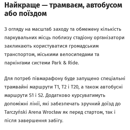
Найкраще — трамваєм, автобусом
або поїздом
З огляду на масштаб заходу та обмежену кількість
паркувальних місць поблизу стадіону організатори
закликають користуватися громадським
транспортом, міськими велосипедами та
паркінгами системи Park & Ride.
Для потреб півмарафону буде запущено спеціальні
трамвайні маршрути T1, T2 і T20, а також автобусні
маршрути S1 і S2. Додатково курсуватимуть
допоміжні лінії, які забезпечать зручний доїзд до
Tarczyński Arena Wrocław як перед стартом, так і
після завершення забігу.