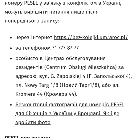
номеру PESEL у зв’язку з конфліктом в Україні,
можуть вирішити питання лише після
попереднього запису:
через Інтернет
https://bez-kolejki.um.wroc.pl/
за телефоном 71 777 87 77
особисто в Центрах обслуговування
резидентів (Centrum Obsługi Mieszkańca) за
адресою: вул. G. Zapolskiej 4 (Г. Запольської 4),
пл. Nowy Targ 1/8 (Новий Тарг1/8), або ал.
Kromera 44 (Кромера 44).
Безкоштовні фотографії для номерів PESEL
для біженців з України у Вроцлаві. Як і де
зробити фото
PESEL для дитини