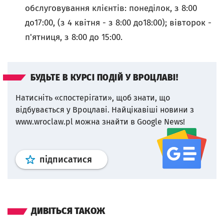
обслуговування клієнтів: понеділок, з 8:00
до17:00, (з 4 квітня - з 8:00 до18:00); вівторок -
п'ятниця, з 8:00 до 15:00.
БУДЬТЕ В КУРСІ ПОДІЙ У ВРОЦЛАВІ!
Натисніть «спостерігати», щоб знати, що
відбувається у Вроцлаві.
Найцікавіші новини з
www.wroclaw.pl можна знайти в Google News!
Профіль
google news
wroclaw.p
підписатися
ДИВІТЬСЯ ТАКОЖ