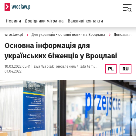
Serwis informacyjny wroclaw.pl
Menu
Новини
Довідники мігранта
Важливі контакти
wroclaw.pl
Для українців - останні новини з Вроцлава
Допомагаєм
Основна інформація для
українських біженців у Вроцлаві
Data publikacji:
Autor:
10.03.2022 05:41 |
Ewa Waplak
оновлення:
4 lata temu,
PL
RU
01.04.2022
Kliknij, aby powiększyć