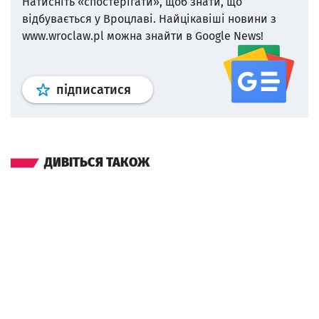
Натисніть «спостерігати», щоб знати, що
відбувається у Вроцлаві.
Найцікавіші новини з
www.wroclaw.pl можна знайти в Google News!
Профіль
google news
wroclaw.p
підписатися
ДИВІТЬСЯ ТАКОЖ