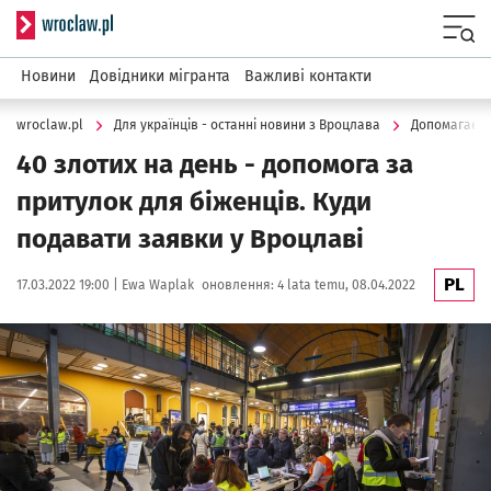
Serwis informacyjny wroclaw.pl
Menu
Новини
Довідники мігранта
Важливі контакти
wroclaw.pl
Для українців - останні новини з Вроцлава
Допомагаєм
40 злотих на день - допомога за
притулок для біженців. Куди
подавати заявки у Вроцлаві
PL
Data publikacji:
Autor:
17.03.2022 19:00 |
Ewa Waplak
оновлення:
4 lata temu, 08.04.2022
Kliknij, aby powiększyć