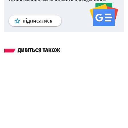
Профіль
google news
wroclaw.p
підписатися
ДИВІТЬСЯ ТАКОЖ