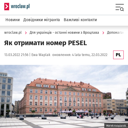
Serwis informacyjny wroclaw.pl
Menu
Новини
Довідники мігранта
Важливі контакти
wroclaw.pl
Для українців - останні новини з Вроцлава
Допомагаєм
Як отримати номер PESEL
PL
Data publikacji:
Autor:
13.03.2022 21:56 |
Ewa Waplak
оновлення:
4 lata temu, 22.03.2022
Kliknij, aby powiększyć
Marek Księżarek