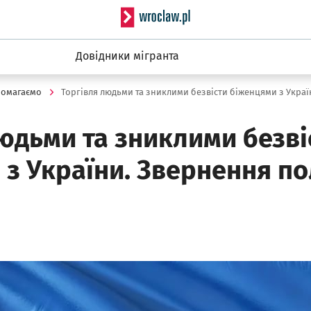
Serwis informacyjny wro
Довідники мігранта
омагаємо
юдьми та зниклими безві
з України. Звернення по