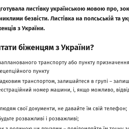
дготувала листівку українською мовою про, зо
зниклими безвісти. Листівка на полсьськiй та у
енців з України.
тати бiженцям з України?
запланованого транспорту або пункту призначення,
ецепційного пункту
адковим транспортом, залишайтеся в групі – запиш
єстраційний номер машини, і, якщо можливо, відві
людям свої документи, не давайте їм свій телефон;
удьте розважливі і розважливі;
ок з родиною чи друзями – повідомляйте їм точну ад