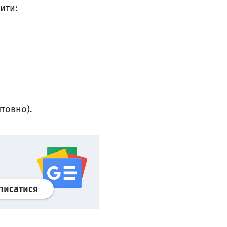
ити:
товно).
Профіль
google news
wroclaw.pl сервіс
писатися