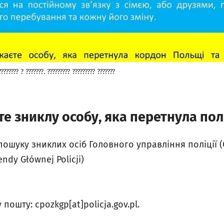
???????? ? ???????. ????????? ????????? ???????
е зниклу особу, яка перетнула по
пошуку зниклих осіб Головного управління поліції 
ndy Głównej Policji)
пошту: cpozkgp[at]policja.gov.pl.