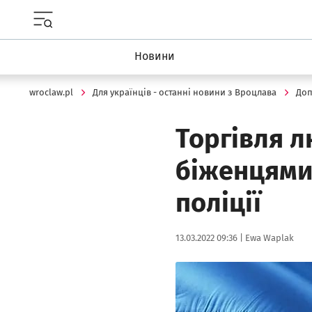
Menu główne portalu wroclaw.pl
Новини
wroclaw.pl
Для українців - останні новини з Вроцлава
Доп
Торгівля л
біженцями 
поліції
Data publikacji:
Autor:
13.03.2022 09:36 |
Ewa Waplak
Kliknij, aby powiększyć