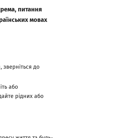
крема, питання
країнських мовах
 зверніться до
іть або
дайте рідних або
ресу життя та будь-