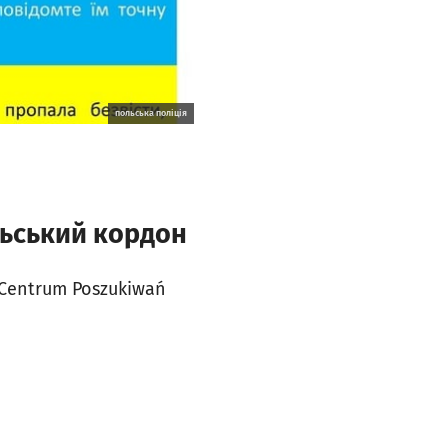
польськa поліція
льський кордон
(Centrum Poszukiwań