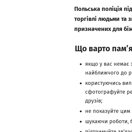
Польська поліція пі
торгівлі людьми та 
призначених для біж
Що варто пам’я
якщо у вас немає 
найближчого до р
користуючись вип
сфотографуйте ре
друзів;
не показуйте цим 
шукаючи роботи, б
підтримуйте зв’яз