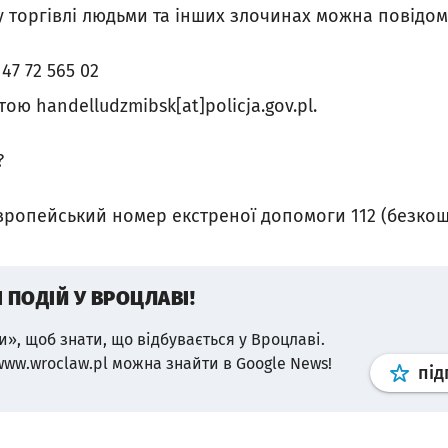
у торгівлі людьми та інших злочинах можна повідом
47 72 565 02
ю handelludzmibsk[at]policja.gov.pl.
?
вропейський номер екстреної допомоги 112 (безкош
І ПОДІЙ У ВРОЦЛАВІ!
и», щоб знати, що відбувається у Вроцлаві.
www.wroclaw.pl можна знайти в Google News!
під