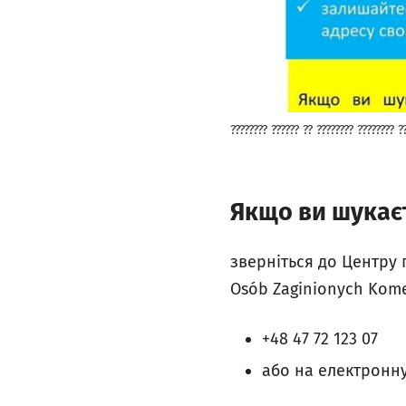
???????? ?????? ?? ???????? ???????? ?
Якщо ви шукаєт
зверніться до Центру 
Osób Zaginionych Kome
+48 47 72 123 07
або на електронну 