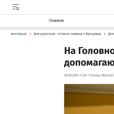
Menu główne portalu wroclaw.pl
Новини
wroclaw.pl
Для українців - останні новини з Вроцлава
Доп
На Головн
допомагаю
Data publikacji:
Autor:
28.03.2022 11:06 |
Tomasz Wysocki
Kliknij, aby powiększyć