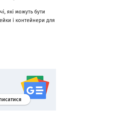
і, які можуть бути
шлейки і контейнери для
Профіль
google news
wroclaw.pl сервіс
писатися