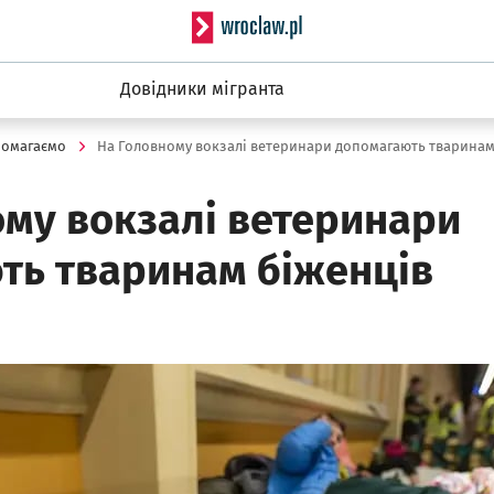
Serwis informacyjny wro
Довідники мігранта
омагаємо
На Головному вокзалі ветеринари допомагають тваринам
ому вокзалі ветеринари
ть тваринам біженців