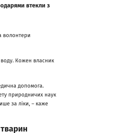
подарями втекли з
а волонтери
а воду. Кожен власник
медична допомога.
тету природничих наук
ше за ліки, – каже
 тварин