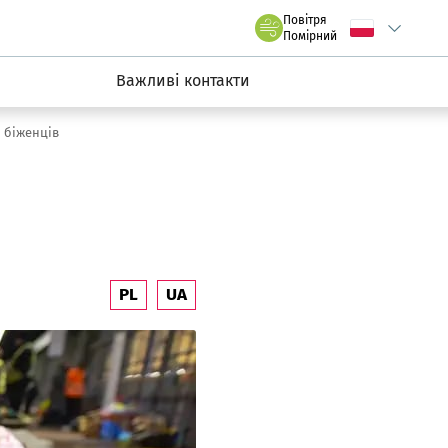
claw.pl
Повітря
Wybierz język
C
we Wrocławiu
Помірний
Важливі контакти
 біженців
PL
UA