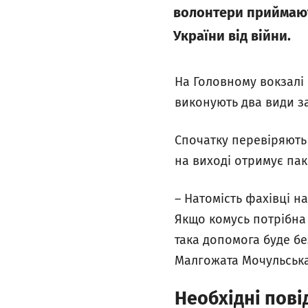
волонтери приймають
України від війни.
На Головному вокзалі
виконують два види з
Спочатку перевіряють 
на виході отримує пак
– Натомість фахівці н
Якщо комусь потрібна 
така допомога буде б
Малгожата Мочульська
Необхідні пові