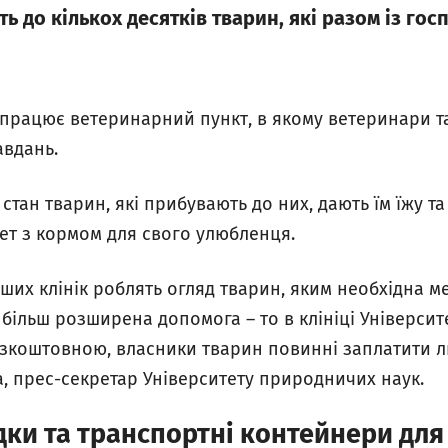
 до кількох десятків тварин, які разом із гос
 працює ветеринарний пункт, в якому ветеринари т
авдань.
стан тварин, які прибувають до них, дають їм їжу т
ет з кормом для свого улюбленця.
аших клінік роблять огляд тварин, яким необхідна 
більш розширена допомога – то в клініці Універси
езкоштовною, власники тварин повинні заплатити ли
, прес-секретар Університету природничих наук.
дки та транспортні контейнери для