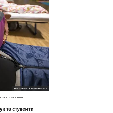
Tomasz Hołod / www.wroclaw.pl
ків собак і котів
к та студенти-