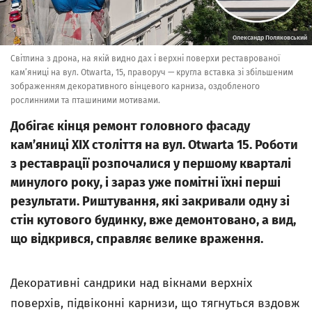
Олександр Поляковський
Світлина з дрона, на якій видно дах і верхні поверхи реставрованої
кам’яниці на вул. Otwarta, 15, праворуч — кругла вставка зі збільшеним
зображенням декоративного вінцевого карниза, оздобленого
рослинними та пташиними мотивами.
Добігає кінця ремонт головного фасаду
кам’яниці ХІХ століття на вул. Otwarta 15. Роботи
з реставрації розпочалися у першому кварталі
минулого року, і зараз уже помітні їхні перші
результати. Риштування, які закривали одну зі
стін кутового будинку, вже демонтовано, а вид,
що відкрився, справляє велике враження.
Декоративні сандрики над вікнами верхніх
поверхів, підвіконні карнизи, що тягнуться вздовж