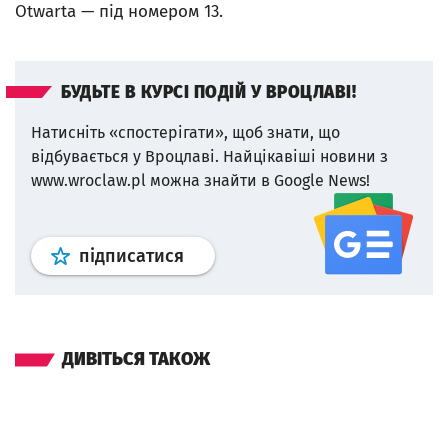
Otwarta — під номером 13.
БУДЬТЕ В КУРСІ ПОДІЙ У ВРОЦЛАВІ!
Натисніть «спостерігати», щоб знати, що
відбувається у Вроцлаві.
Найцікавіші новини з
www.wroclaw.pl можна знайти в Google News!
Профіль
google news
wroclaw.p
підписатися
ДИВІТЬСЯ ТАКОЖ