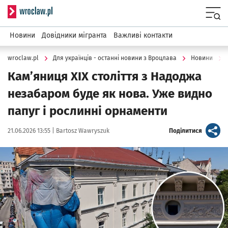
Serwis informacyjny wroclaw.pl
Menu
Новини
Довідники мігранта
Важливі контакти
wroclaw.pl
Для українців - останні новини з Вроцлава
Новини
Кам’яниця ХІХ століття з Надоджа
незабаром буде як нова. Уже видно
папуг і рослинні орнаменти
Data publikacji:
Autor:
artykuł
21.06.2026 13:55 |
Bartosz Wawryszuk
Поділитися
Kliknij, aby powiększyć