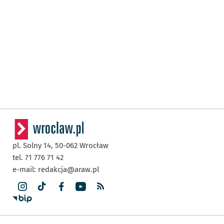
pl. Solny 14,
50-062
Wrocław
tel. 71 776 71 42
e-mail:
redakcja@araw.pl