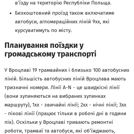
в’їзду на територію Республіки Польща.
Безкоштовний проїзд також включатиме
автобуси, агломераційних ліній 9xх, які
курсуватимуть по місту.
Планування поїздки у
громадському транспорті
У Вроцлаві 19 трамвайних і близько 100 автобусних
ліній. Більшість автобусних ліній Вроцлава мають
тризначні номери. Лінії A-N - це швидкісні лінії
(вони зупиняються на вибраних зупинках
маршруту), 1xx - звичайні лінії; 2xx - нічні лінії; 3xx
- пікові лінії (працює тільки в робочі дні в години
пік). Оскільки у Вроцлаві тривають ремонтні
роботи, трамваї та автобуси, які об’їжджають,