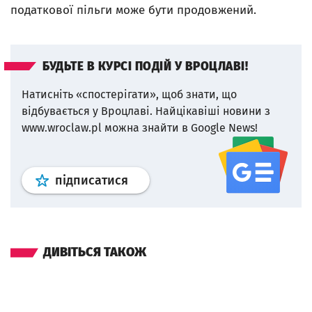
податкової пільги може бути продовжений.
БУДЬТЕ В КУРСІ ПОДІЙ У ВРОЦЛАВІ!
Натисніть «спостерігати», щоб знати, що
відбувається у Вроцлаві.
Найцікавіші новини з
www.wroclaw.pl можна знайти в Google News!
Профіль
google news
wroclaw.p
підписатися
ДИВІТЬСЯ ТАКОЖ