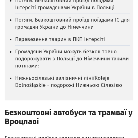
Потяги. Безкоштовний проїзд поїздами
Iнтерсіті громадянами України в Польщі
Потяги. Безкоштовний проїзд поїздами IC для
громадян України до Німеччини
Перевезення тварин в ПКП Інтерсіті
Громадяни України можуть безкоштовно
подорожувати з Польщі до Німеччини такими
потягами:
Нижньосілезькі залізничні лініїKoleje
Dolnośląskie - подорожі Нижньою Сілезією
Безкоштовні автобуси та трамваї у
Вроцлаві