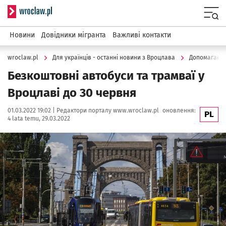
Serwis informacyjny wroclaw.pl
Menu
Новини
Довідники мігранта
Важливі контакти
wroclaw.pl
Для українців - останні новини з Вроцлава
Допомагаєм
Безкоштовні автобуси та трамваї у
Вроцлаві до 30 червня
Data publikacji:
Autor:
01.03.2022 19:02 |
Редактори порталу www.wroclaw.pl
оновлення:
PL
4 lata temu, 29.03.2022
Kliknij, aby powiększyć