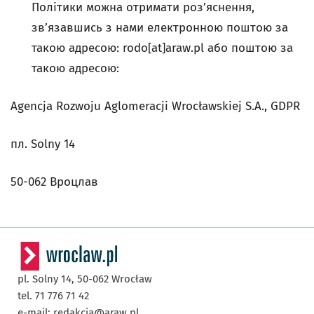
Політики можна отримати роз’яснення,
зв’язавшись з нами електронною поштою за
такою адресою: rodo[at]araw.pl або поштою за
такою адресою:
Agencja Rozwoju Aglomeracji Wrocławskiej S.A., GDPR
пл. Solny 14
50-062 Вроцлав
pl. Solny 14,
50-062
Wrocław
tel. 71 776 71 42
e-mail:
redakcja@araw.pl