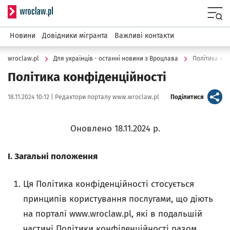
Serwis informacyjny wroclaw.pl
Menu
Новини
Довідники мігранта
Важливі контакти
wroclaw.pl
Для українців - останні новини з Вроцлава
Політика кон
Політика конфіденційності
Data publikacji:
Autor:
artykuł
18.11.2024 10:12 |
Редактори порталу www.wroclaw.pl
Поділитися
Оновлено 18.11.2024 р.
І. Загальні положення
Ця Політика конфіденційності стосується
принципів користування послугами, що діють
на порталі www.wroclaw.pl, які в подальшій
частині Політики конфіденційності разом