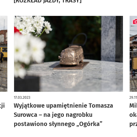
[ROZKŁAD JAZDY, TRASY]
art
17.03.2023
29.1
ji
Wyjątkowe upamiętnienie Tomasza
Mi
Surowca – na jego nagrobku
ok
postawiono słynnego „Ogórka”
pr