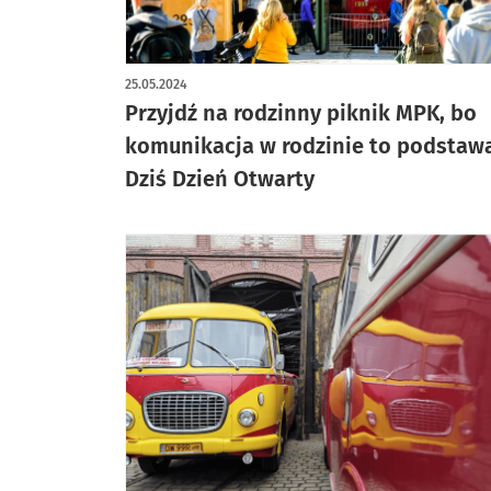
artykuł z galerią zdjęć
25.05.2024
Przyjdź na rodzinny piknik MPK, bo
komunikacja w rodzinie to podstaw
Dziś Dzień Otwarty