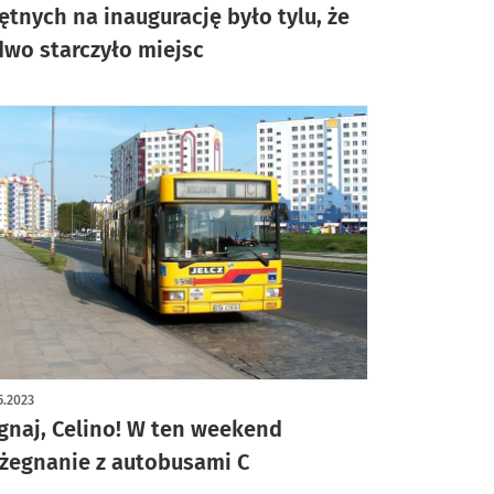
ętnych na inaugurację było tylu, że
dwo starczyło miejsc
5.2023
gnaj, Celino! W ten weekend
żegnanie z autobusami C