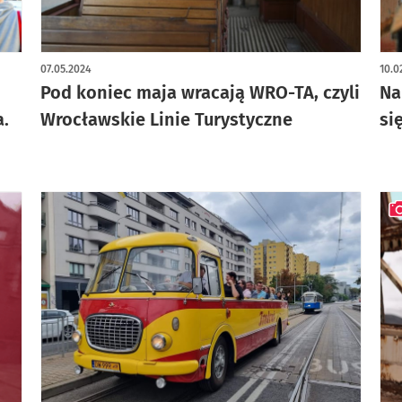
art
07.05.2024
10.0
Pod koniec maja wracają WRO-TA, czyli
Na
a.
Wrocławskie Linie Turystyczne
si