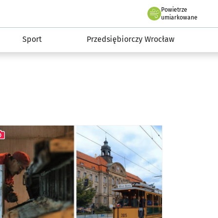
claw.pl
Powietrze
we Wrocławiu
umiarkowane
Sport
Przedsiębiorczy Wrocław