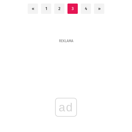
«
1
2
3
4
»
REKLAMA
ad