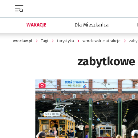
Menu główne portalu wroclaw.pl
WAKACJE
Dla Mieszkańca
wroclaw.pl
Tagi
turystyka
wrocławskie atrakcje
zaby
zabytkowe