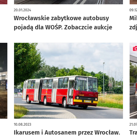
art
20.01.2024
09.1
Wrocławskie zabytkowe autobusy
Mi
pojadą dla WOŚP. Zobaczcie aukcje
zd
art
10.08.2023
21.0
Ikarusem i Autosanem przez Wrocław.
Tr