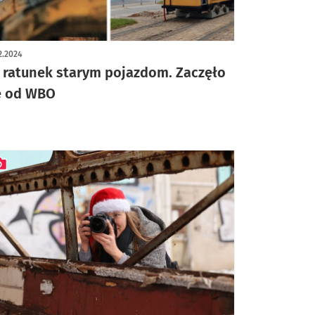
ykuł z galerią zdjęć
2.2024
 ratunek starym pojazdom. Zaczęło
ę od WBO