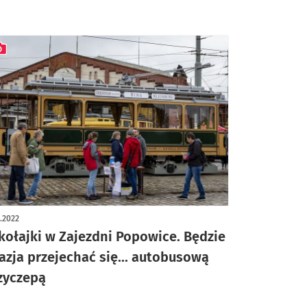
ykuł z galerią zdjęć
1.2022
kołajki w Zajezdni Popowice. Będzie
azja przejechać się... autobusową
zyczepą