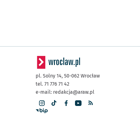
pl. Solny 14,
50-062
Wrocław
tel. 71 776 71 42
e-mail:
redakcja@araw.pl