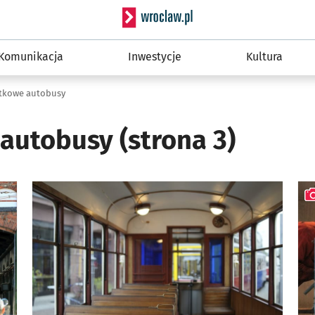
Serwis informacyjny wro
Komunikacja
Inwestycje
Kultura
tkowe autobusy
 autobusy
(strona 3)