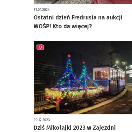
31.01.2024
Ostatni dzień Fredrusia na aukcji
WOŚP! Kto da więcej?
artykuł z galerią zdjęć
09.12.2023
Dziś Mikołajki 2023 w Zajezdni