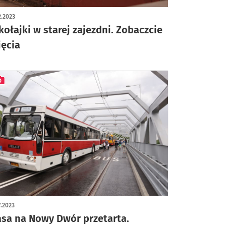
ykuł z galerią zdjęć
2.2023
kołajki w starej zajezdni. Zobaczcie
jęcia
ykuł z galerią zdjęć
7.2023
asa na Nowy Dwór przetarta.