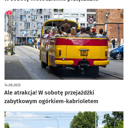
artykuł z galerią zdjęć
14.08.2025
Ale atrakcja! W sobotę przejażdżki
zabytkowym ogórkiem-kabrioletem