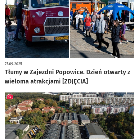
artykuł z galerią zdjęć
27.09.2025
Tłumy w Zajezdni Popowice. Dzień otwarty z
wieloma atrakcjami [ZDJĘCIA]