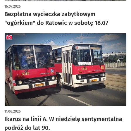
16.07.2026
Bezpłatna wycieczka zabytkowym
"ogórkiem" do Ratowic w sobotę 18.07
artykuł z galerią zdjęć
11.06.2026
Ikarus na linii A. W niedzielę sentymentalna
podróż do lat 90.