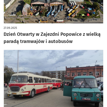
artykuł z galerią zdjęć
27.09.2025
Dzień Otwarty w Zajezdni Popowice z wielką
paradą tramwajów i autobusów