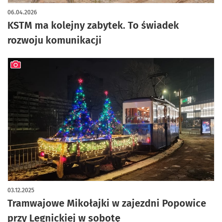
artykuł z galerią zdjęć
06.04.2026
KSTM ma kolejny zabytek. To świadek
rozwoju komunikacji
artykuł z galerią zdjęć
03.12.2025
Tramwajowe Mikołajki w zajezdni Popowice
przy Legnickiej w sobotę