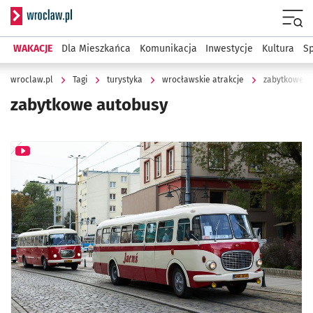
Serwis informacyjny wroclaw.pl
Menu
WAKACJE
Dla Mieszkańca
Komunikacja
Inwestycje
Kultura
Sp
wroclaw.pl
Tagi
turystyka
wrocławskie atrakcje
zabytkowe a
zabytkowe autobusy