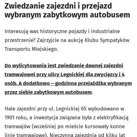
Zwiedzanie zajezdni i przejazd
wybranym zabytkowym autobusem
Interesują was historyczne pojazdy i industrialne
przestrzenie? Zajrzyjcie na aukcję Klubu Sympatyków
Transportu Miejskiego.
Do wylicytowania jest zwiedzanie dawnej zajezdni
tramwajowej przy ulicy Legnickiej dla zwycięzcy i 4
osób. A dodatkowo – godzinna przejażdżka wybranym
przez siebie zabytkowym autobusem
.
Hale zajezdni przy ul. Legnickiej 65 wybudowano w
1901 roku, a inwestycja związana była z elektryfikacją
tramwajów (wcześniej po mieście kursowały konne
linie tramwajowe). Nieczynna zajezdnia od kilku lat