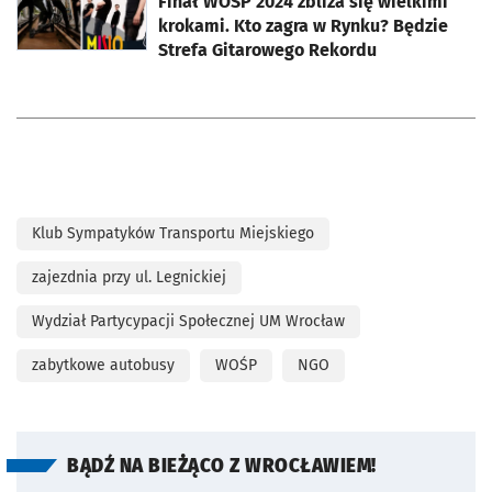
Finał WOŚP 2024 zbliża się wielkimi
krokami. Kto zagra w Rynku? Będzie
Strefa Gitarowego Rekordu
Klub Sympatyków Transportu Miejskiego
zajezdnia przy ul. Legnickiej
Wydział Partycypacji Społecznej UM Wrocław
zabytkowe autobusy
WOŚP
NGO
BĄDŹ NA BIEŻĄCO Z WROCŁAWIEM!