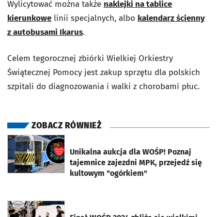
Wylicytować można także
naklejki na tablice
kierunkowe
linii specjalnych, albo
kalendarz ścienny
z autobusami Ikarus
.
Celem tegorocznej zbiórki Wielkiej Orkiestry
Świątecznej Pomocy jest zakup sprzętu dla polskich
szpitali do diagnozowania i walki z chorobami płuc.
ZOBACZ RÓWNIEŻ
otworzy się w nowej karcie
Unikalna aukcja dla WOŚP! Poznaj
tajemnice zajezdni MPK, przejedź się
kultowym "ogórkiem"
otworzy się w nowej karcie