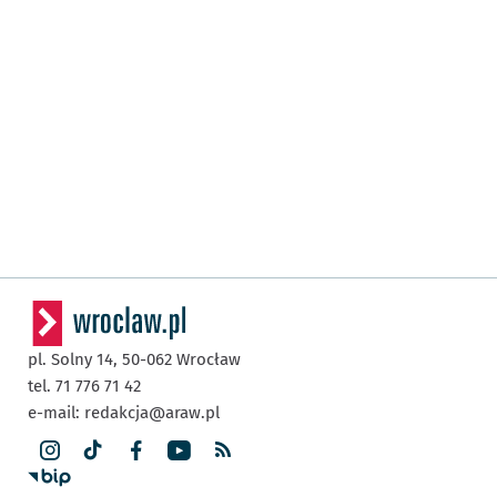
pl. Solny 14,
50-062
Wrocław
tel. 71 776 71 42
e-mail:
redakcja@araw.pl