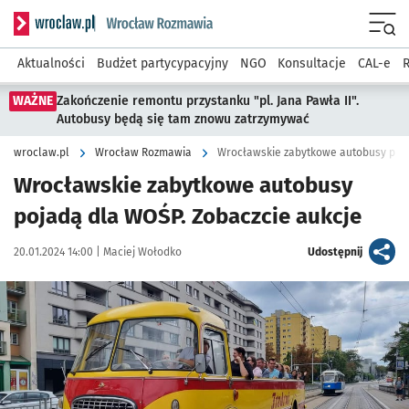
Serwis informacyjny wroclaw.pl podserwis: Rozmawia
Menu
Aktualności
Budżet partycypacyjny
NGO
Konsultacje
CAL-e
R
WAŻNE
Zakończenie remontu przystanku "pl. Jana Pawła II".
Autobusy będą się tam znowu zatrzymywać
wroclaw.pl
Wrocław Rozmawia
Wrocławskie zabytkowe autobusy poja
Wrocławskie zabytkowe autobusy
pojadą dla WOŚP. Zobaczcie aukcje
Data publikacji:
Autor:
artykuł
20.01.2024 14:00 |
Maciej Wołodko
Udostępnij
Kliknij, aby powiększyć