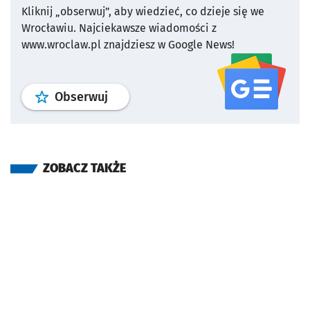
Kliknij „obserwuj”, aby wiedzieć, co dzieje się we
Wrocławiu.
Najciekawsze wiadomości z
www.wroclaw.pl znajdziesz w Google News!
profil
google news
serwisu wroclaw
Obserwuj
ZOBACZ TAKŻE