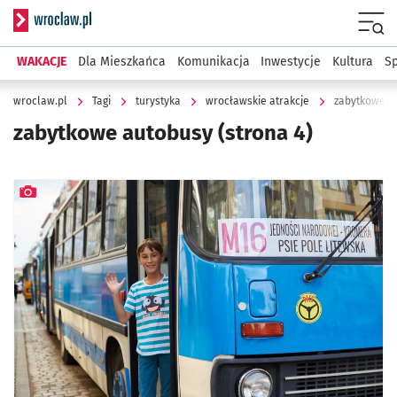
Serwis informacyjny wroclaw.pl
Menu
WAKACJE
Dla Mieszkańca
Komunikacja
Inwestycje
Kultura
Sp
wroclaw.pl
Tagi
turystyka
wrocławskie atrakcje
zabytkowe a
zabytkowe autobusy
(strona 4)