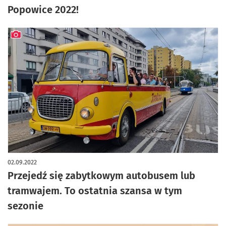
Popowice 2022!
artykuł z galerią zdjęć
02.09.2022
Przejedź się zabytkowym autobusem lub
tramwajem. To ostatnia szansa w tym
sezonie