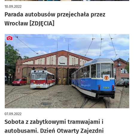
artykuł z galerią zdjęć
10.09.2022
Parada autobusów przejechała przez
Wrocław [ZDJĘCIA]
artykuł z galerią zdjęć
07.09.2022
Sobota z zabytkowymi tramwajami i
autobusami. Dzień Otwarty Zajezdni