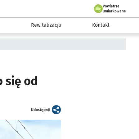
Powietrze
we Wrocławiu
awia
umiarkowane
Rewitalizacja
Kontakt
 się od
artykuł
Udostępnij