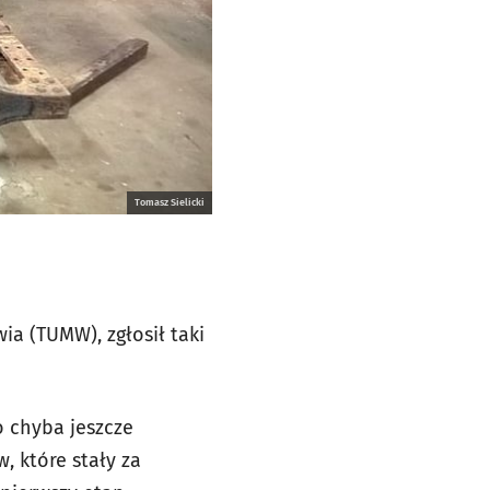
Tomasz Sielicki
a (TUMW), zgłosił taki
o chyba jeszcze
, które stały za