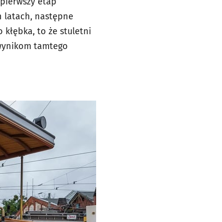
 pierwszy etap
h latach, następne
 kłębka, to że stuletni
 wynikom tamtego