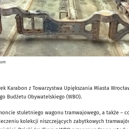
mum
rek Karabon z Towarzystwa Upiększania Miasta Wrocławi
ego Budżetu Obywatelskiego (WBO).
emoncie stuletniego wagonu tramwajowego, a także – c
ieczeniu kolekcji niszczejących zabytkowych tramwajów