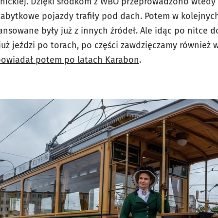
egnickiej. Dzięki środkom z WBO przeprowadzono wtedy
abytkowe pojazdy trafiły pod dach. Potem w kolejnyc
nsowane były już z innych źródeł. Ale idąc po nitce do
uż jeździ po torach, po części zawdzięczamy również
owiadał potem po latach Karabon
.