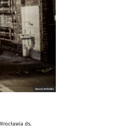
Maciej Wołodko
Wrocławia ds.