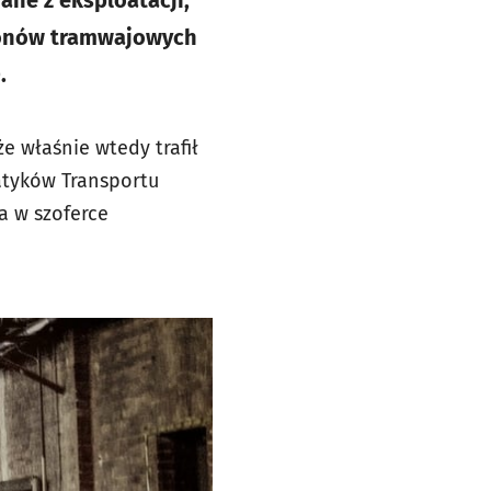
ane z eksploatacji,
gonów tramwajowych
.
e właśnie wtedy trafił
atyków Transportu
a w szoferce