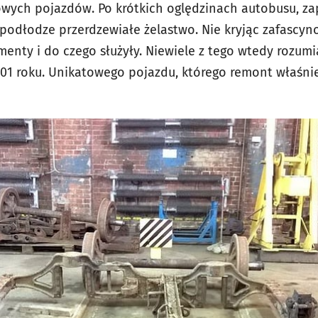
wych pojazdów. Po krótkich oględzinach autobusu, za
a podłodze przerdzewiałe żelastwo. Nie kryjąc zafascy
menty i do czego służyły. Niewiele z tego wtedy rozum
1 roku. Unikatowego pojazdu, którego remont właśnie