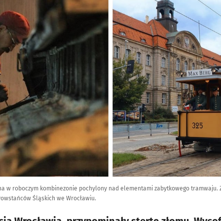
yzna w roboczym kombinezonie pochylony nad elementami zabytkowego tramwaju.
 Powstańców Śląskich we Wrocławiu.