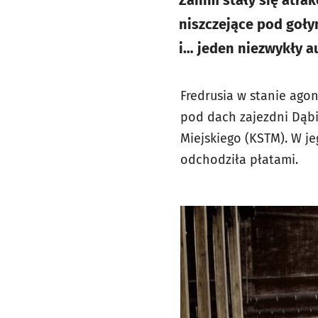
Zanim stały się atra
niszczejące pod goł
i… jeden niezwykły a
Fredrusia w stanie agon
pod dach zajezdni Dąbi
Miejskiego (KSTM). W je
odchodziła płatami.