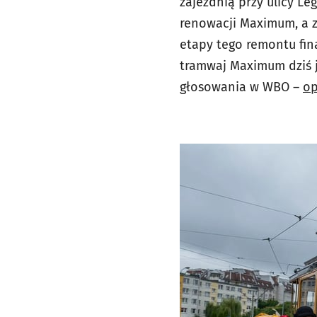
zajezdnią przy ulicy L
renowacji Maximum, a z
etapy tego remontu fina
tramwaj Maximum dziś j
głosowania w WBO –
op