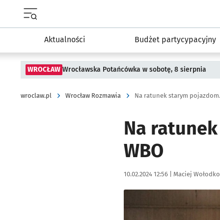
Menu główne portalu wroclaw.pl
Aktualności
Budżet partycypacyjny
WROCŁAW
Wrocławska Potańcówka w sobotę, 8 sierpnia
wroclaw.pl
Wrocław Rozmawia
Na ratunek starym pojazdom.
Na ratunek
WBO
Data publikacji:
Autor:
10.02.2024 12:56 |
Maciej Wołodko