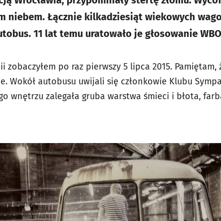
kcją Wrocławia, przypominały stertę złomu. Wycof
ym niebem. Łącznie kilkadziesiąt wiekowych wa
utobus. 11 lat temu uratowało je głosowanie WBO
ii zobaczyłem po raz pierwszy 5 lipca 2015. Pamiętam, ż
e. Wokół autobusu uwijali się członkowie Klubu Symp
go wnętrzu zalegała gruba warstwa śmieci i błota, farb