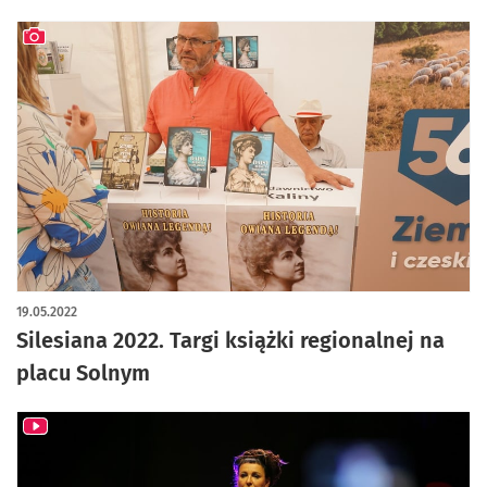
artykuł z galerią zdjęć
19.05.2022
Silesiana 2022. Targi książki regionalnej na
placu Solnym