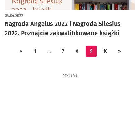
04.04.2022
Nagroda Angelus 2022 i Nagroda Silesius
2022. Poznajcie zakwalifikowane książki
«
1
…
7
8
9
10
»
REKLAMA