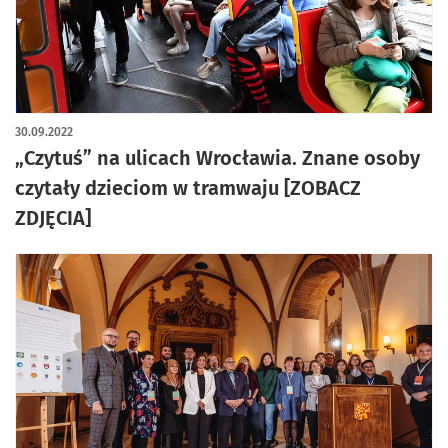
artykuł z galerią zdjęć
30.09.2022
„Czytuś” na ulicach Wrocławia. Znane osoby
czytały dzieciom w tramwaju [ZOBACZ
ZDJĘCIA]