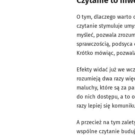
Czytanie to inw
O tym, dlaczego warto c
czytanie stymuluje umys
myśleć, pozwala zrozumi
sprawczością, podsyca 
Krótko mówiąc, pozwala
Efekty widać już we wcz
rozumieją dwa razy więc
maluchy, które są za pa
do nich dostępu, a to o
razy lepiej się komuniku
A przecież na tym zalety
wspólne czytanie buduje