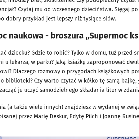
uk, młodszy brat, siostrzeniec czy podopieczny czytał k
encjał? Czytaj mu od wczesnego dzieciństwa. Sięgaj po 
o dobry przykład jest lepszy niż tysiące słów.
c naukowa - broszura „Supermoc ks
tać dziecku? Gdzie to robić? Tylko w domu, tuż przed 
ni u lekarza, w parku? Jaką książkę zaproponować dwul
iowi? Dlaczego rozmowy o przygodach książkowych pos
o biblioteki? Czy warto czytać w kółko tę samą bajkę,
zacząć je uczyć samodzielnego składania liter w zdani
a (a także wiele innych) znajdziesz w wydanej w związ
isanej przez Marię Deskur, Edytę Pilch i Joannę Rusine