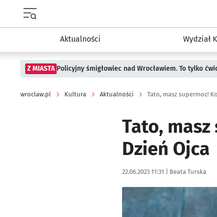
Menu główne portalu wroclaw.pl
Aktualności
Wydział K
Z MIASTA
Policyjny śmigłowiec nad Wrocławiem. To tylko ćwi
wroclaw.pl
Kultura
Aktualności
Tato, masz supermoc! Kor
Tato, masz 
Dzień Ojca
Data publikacji:
Autor:
22.06.2023 11:31 |
Beata Turska
Kliknij, aby powiększyć