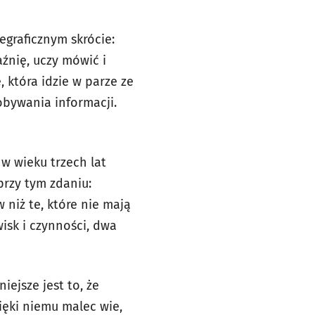
egraficznym skrócie:
aźnię, uczy mówić i
 która idzie w parze ze
obywania informacji.
 w wieku trzech lat
przy tym zdaniu:
 niż te, które nie mają
wisk i czynności, dwa
iejsze jest to, że
ięki niemu malec wie,