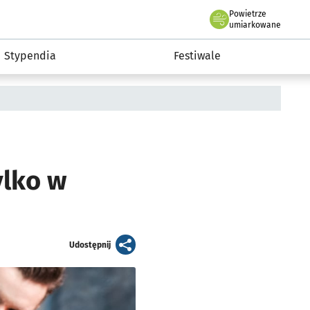
Powietrze
we Wrocławiu
Kultura
umiarkowane
Stypendia
Festiwale
ylko w
artykuł
Udostępnij