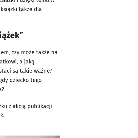
siążki i dzięki temu w
książki także dla
iążek”
snem, czy może także na
atkowi, a jaką
taci są takie ważne?
 gdy dziecko tego
a?
ku z akcją publikacji
k.