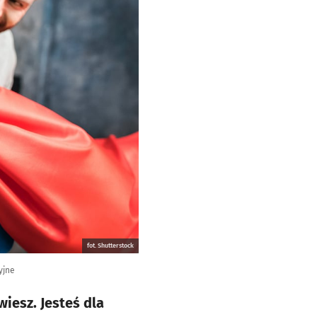
fot. Shutterstock
yjne
iesz. Jesteś dla