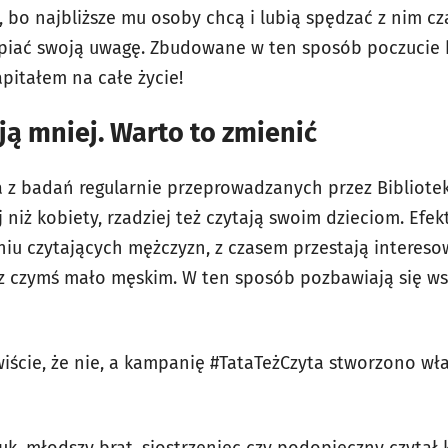
, bo najbliższe mu osoby chcą i lubią spędzać z nim cz
piać swoją uwagę. Zbudowane w ten sposób poczucie 
apitałem na całe życie!
ją mniej. Warto to zmienić
 z badań regularnie przeprowadzanych przez Bibliot
 niż kobiety, rzadziej też czytają swoim dzieciom. Efek
iu czytających mężczyzn, z czasem przestają interesow
ę z czymś mało męskim. W ten sposób pozbawiają się ws
iście, że nie, a kampanię #TataTeżCzyta stworzono wła