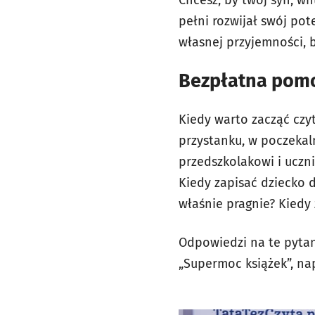
Chcesz, by twój syn, wn
pełni rozwijał swój pot
własnej przyjemności, b
Bezpłatna pomo
Kiedy warto zacząć czy
przystanku, w poczekal
przedszkolakowi i uczn
Kiedy zapisać dziecko d
właśnie pragnie? Kiedy 
Odpowiedzi na te pytani
„Supermoc książek”, nap