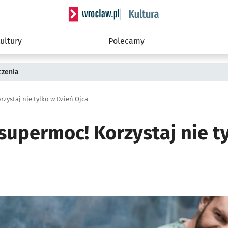
Serwis informacyjny wroclaw.pl podserwis: 
ultury
Polecamy
czenia
zystaj nie tylko w Dzień Ojca
supermoc! Korzystaj nie t