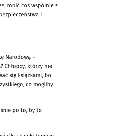
as, robić coś wspólnie z
bezpieczeństwa i
ekę Narodową –
t? Chłopcy, którzy nie
ać się książkami, bo
zystkiego, co mogliby
śnie po to, by to