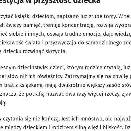
estycja w przyszłość dziecka
zytać książki dzieciom, napisano już grube tomy. W tel
ł, ćwiczy pamięć, trenuje koncentrację, rozwija wyobr
eć siebie i innych, oswaja trudne emocje, daje wiedzę,
ciekawość świata i przyzwyczaja do samodzielnego zd
 dziecku rozwinąć skrzydła.
esnym dzieciństwie: dzieci, którym rodzice czytają, już
ej słów niż ich rówieśnicy. Zatrzymajmy się na chwilę 
n brat z książkami, mają dwukrotnie większy zasób słów
znacza, że potrafią nazwać dwa razy więcej rzeczy, zja
ją!
 czytania się nie kończą. Jest ich mnóstwo, ale najważn
 między dzieckiem i rodzicem silną więź i bliskość. Dz