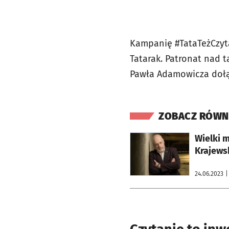
Kampanię #TataTeżCzyt
Tatarak. Patronat nad t
Pawła Adamowicza dołąc
ZOBACZ RÓWN
otworzy się w nowej karcie
Wielki m
Krajews
24.06.2023
|