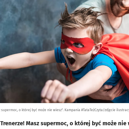
z supermoc, o której być może nie wiesz". Kampania #TataTeżCzyta/zdjęcie ilustrac
 Trenerze! Masz supermoc, o której być może nie w