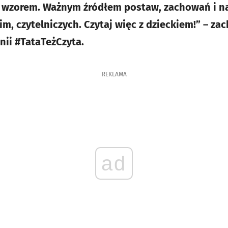
i wzorem. Ważnym źródłem postaw, zachowań i n
m, czytelniczych. Czytaj więc z dzieckiem!” – za
ii #TataTeżCzyta.
REKLAMA
ad