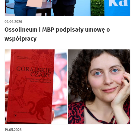
artykuł z galerią zdjęć
02.06.2026
Ossolineum i MBP podpisały umowę o
współpracy
19.05.2026