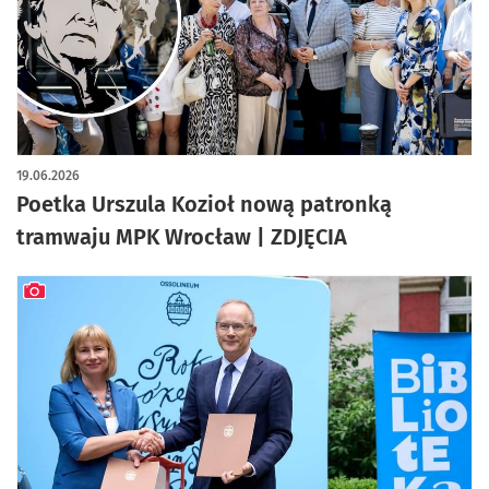
artykuł z galerią zdjęć
19.06.2026
Poetka Urszula Kozioł nową patronką
tramwaju MPK Wrocław | ZDJĘCIA