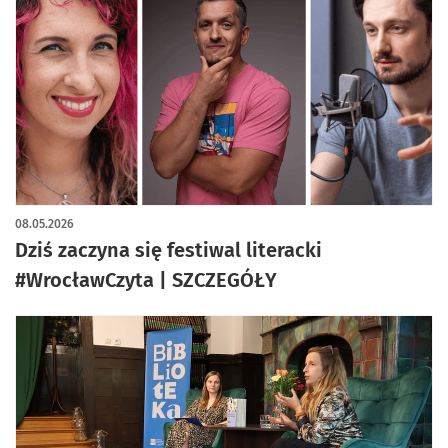
artykuł z galerią zdjęć
08.05.2026
Dziś zaczyna się festiwal literacki
#WrocławCzyta | SZCZEGÓŁY