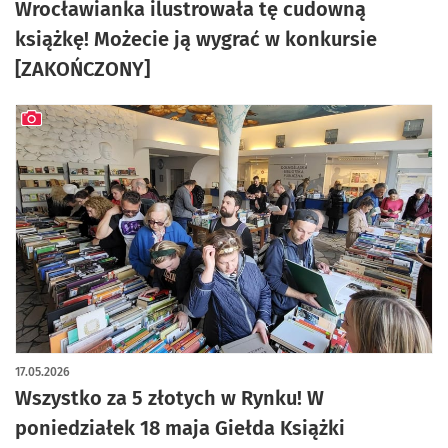
Wrocławianka ilustrowała tę cudowną
książkę! Możecie ją wygrać w konkursie
[ZAKOŃCZONY]
artykuł z galerią zdjęć
17.05.2026
Wszystko za 5 złotych w Rynku! W
poniedziałek 18 maja Giełda Książki