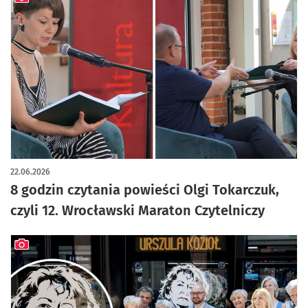
artykuł z galerią zdjęć
22.06.2026
8 godzin czytania powieści Olgi Tokarczuk,
czyli 12. Wrocławski Maraton Czytelniczy