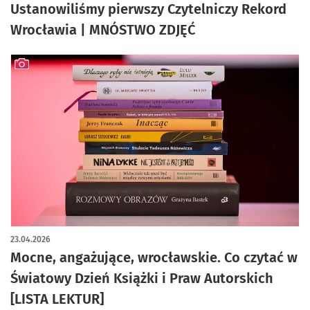
Ustanowiliśmy pierwszy Czytelniczy Rekord
Wrocławia | MNÓSTWO ZDJĘĆ
artykuł z galerią zdjęć
23.04.2026
Mocne, angażujące, wrocławskie. Co czytać w
Światowy Dzień Książki i Praw Autorskich
[LISTA LEKTUR]