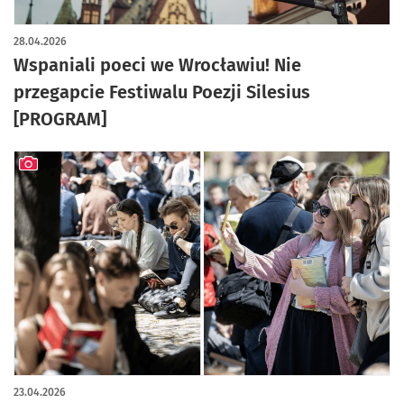
28.04.2026
Wspaniali poeci we Wrocławiu! Nie
przegapcie Festiwalu Poezji Silesius
[PROGRAM]
artykuł z galerią zdjęć
23.04.2026