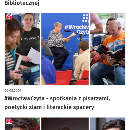
Bibliotecznej
artykuł z galerią zdjęć
09.05.2026
#WrocławCzyta - spotkania z pisarzami,
poetycki slam i literackie spacery