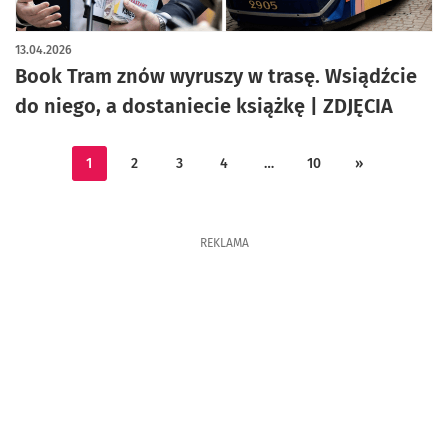
artykuł z galerią zdjęć
13.04.2026
Book Tram znów wyruszy w trasę. Wsiądźcie
do niego, a dostaniecie książkę | ZDJĘCIA
1
2
3
4
…
10
»
REKLAMA