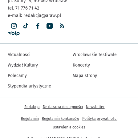
pl. Solny 14,
50-062
Wrocław
tel. 71 776 71 42
e-mail:
redakcja@araw.pl
Aktualności
Wrocławskie festiwale
Wydział Kultury
Koncerty
Polecamy
Mapa strony
Stypendia artystyczne
Inne informacje
Redakcja
Deklaracja dostępności
Newsletter
Regulamin
Regulamin konkursów
Polityka prywatności
Ustawienia cookies