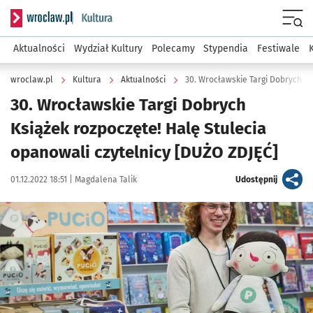
Serwis informacyjny wroclaw.pl podserwis: Kultura
Menu
Aktualności
Wydział Kultury
Polecamy
Stypendia
Festiwale
wroclaw.pl
Kultura
Aktualności
30. Wrocławskie Targi Dobrych
Książek rozpoczęte! Halę Stulecia
opanowali czytelnicy [DUŻO ZDJĘĆ]
Data publikacji:
Autor:
artykuł
01.12.2022 18:51 |
Magdalena Talik
Udostępnij
Kliknij, aby zobaczyć galerię