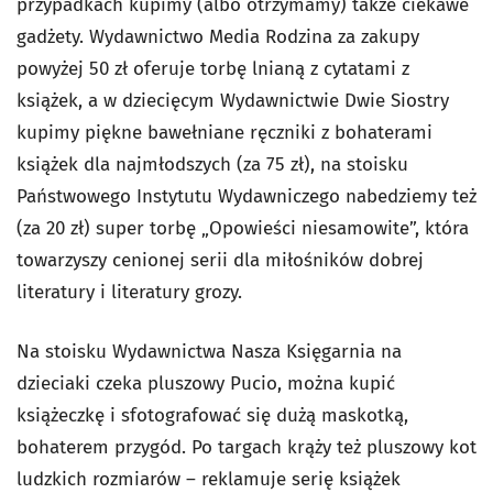
przypadkach kupimy (albo otrzymamy) także ciekawe
gadżety. Wydawnictwo Media Rodzina za zakupy
powyżej 50 zł oferuje torbę lnianą z cytatami z
książek, a w dziecięcym Wydawnictwie Dwie Siostry
kupimy piękne bawełniane ręczniki z bohaterami
książek dla najmłodszych (za 75 zł), na stoisku
Państwowego Instytutu Wydawniczego nabedziemy też
(za 20 zł) super torbę „Opowieści niesamowite”, która
towarzyszy cenionej serii dla miłośników dobrej
literatury i literatury grozy.
Na stoisku Wydawnictwa Nasza Księgarnia na
dzieciaki czeka pluszowy Pucio, można kupić
książeczkę i sfotografować się dużą maskotką,
bohaterem przygód. Po targach krąży też pluszowy kot
ludzkich rozmiarów – reklamuje serię książek