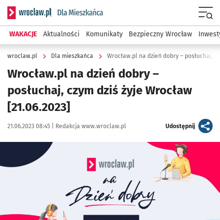
Serwis informacyjny wroclaw.pl podserwis: Dla mieszkańca
Menu
WAKACJE
Aktualności
Komunikaty
Bezpieczny Wrocław
Inwest
wroclaw.pl
Dla mieszkańca
Wrocław.pl na dzień dobry – posłuchaj, cz
Wrocław.pl na dzień dobry –
posłuchaj, czym dziś żyje Wrocław
[21.06.2023]
Data publikacji:
Autor:
artykuł
21.06.2023 08:45 |
Redakcja www.wroclaw.pl
Udostępnij
Kliknij, aby powiększyć