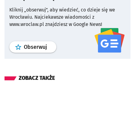
Kliknij „obserwuj”, aby wiedzieć, co dzieje się we
Wrocławiu.
Najciekawsze wiadomości z
www.wroclaw.pl znajdziesz w Google News!
profil
google news
serwisu wroclaw
Obserwuj
ZOBACZ TAKŻE