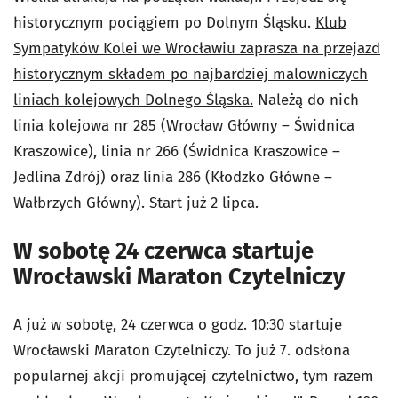
historycznym pociągiem po Dolnym Śląsku.
Klub
Sympatyków Kolei we Wrocławiu zaprasza na przejazd
historycznym składem po najbardziej malowniczych
liniach kolejowych Dolnego Śląska.
Należą do nich
linia kolejowa nr 285 (Wrocław Główny – Świdnica
Kraszowice), linia nr 266 (Świdnica Kraszowice –
Jedlina Zdrój) oraz linia 286 (Kłodzko Główne –
Wałbrzych Główny). Start już 2 lipca.
W sobotę 24 czerwca startuje
Wrocławski Maraton Czytelniczy
A już w sobotę, 24 czerwca o godz. 10:30 startuje
Wrocławski Maraton Czytelniczy. To już 7. odsłona
popularnej akcji promującej czytelnictwo, tym razem