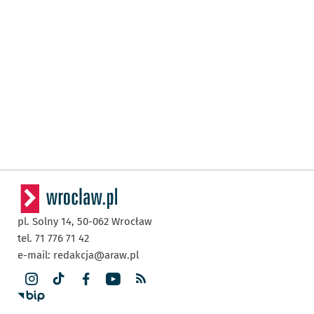
pl. Solny 14,
50-062
Wrocław
tel. 71 776 71 42
e-mail:
redakcja@araw.pl