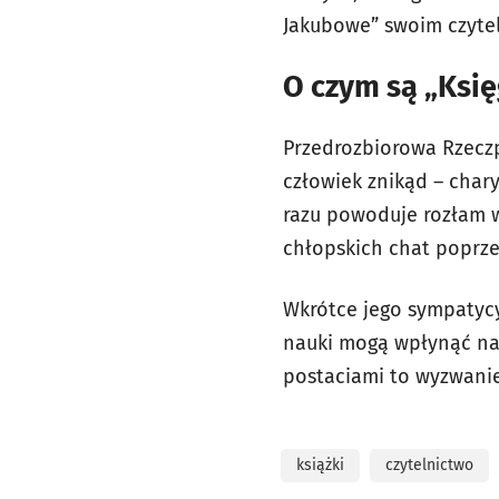
Jakubowe” swoim czyte
O czym są „Ksi
Przedrozbiorowa Rzeczp
człowiek znikąd – char
razu powoduje rozłam w
chłopskich chat poprz
Wkrótce jego sympatycy
nauki mogą wpłynąć na 
postaciami to wyzwanie 
książki
czytelnictwo