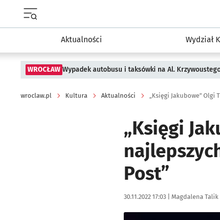
Menu główne portalu wroclaw.pl
Aktualności
Wydział K
WROCŁAW
Wypadek autobusu i taksówki na Al. Krzywousteg
wroclaw.pl
Kultura
Aktualności
„Księgi Jak
najlepszyc
Post”
Data publikacji:
Autor:
30.11.2022 17:03 |
Magdalena Talik
Kliknij, aby powiększyć