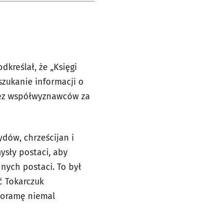
dkreślał, że „Księgi
szukanie informacji o
zez współwyznawców za
dów, chrześcijan i
ysły postaci, aby
nych postaci. To był
ść Tokarczuk
anoramę niemal