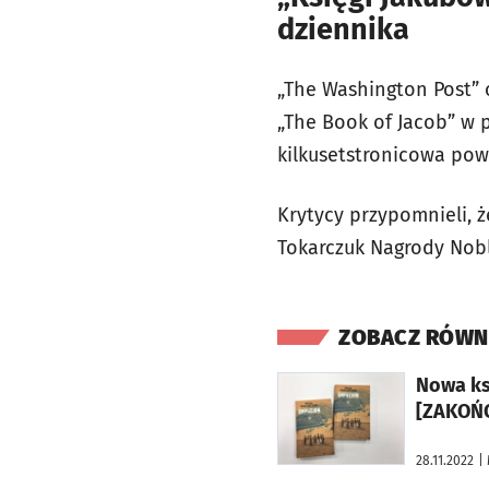
dziennika
„The Washington Post” 
„The Book of Jacob” w p
kilkusetstronicowa powi
Krytycy przypomnieli, 
Tokarczuk Nagrody Nobla
ZOBACZ RÓWN
otworzy się w nowej karcie
Nowa ks
[ZAKOŃ
28.11.2022
|