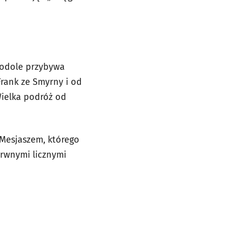
 Podole przybywa
Frank ze Smyrny i od
Wielka podróż od
Mesjaszem, którego
arwnymi licznymi