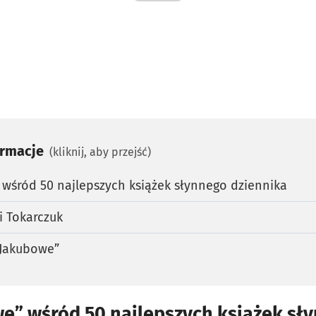
ormacje
(kliknij, aby przejść)
 wśród 50 najlepszych książek słynnego dziennika
 Tokarczuk
 Jakubowe”
we” wśród 50 najlepszych książek sł