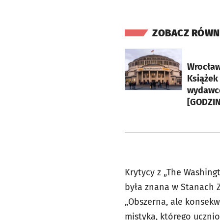
ZOBACZ RÓWN
otworzy się w nowej ka
Wrocław
Książek
wydawcó
[GODZI
Krytycy z „The Washingt
była znana w Stanach Z
„Obszerna, ale konsekw
mistyka, którego ucznio