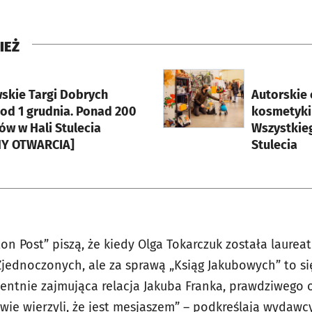
IEŻ
rcie
otworzy się w nowej karci
skie Targi Dobrych
Autorskie 
 od 1 grudnia. Ponad 200
kosmetyki 
w w Hali Stulecia
Wszystkie
NY OTWARCIA]
Stulecia
on Post” piszą, że kiedy Olga Tokarczuk została laure
jednoczonych, ale za sprawą „Ksiąg Jakubowych” to się
entnie zajmująca relacja Jakuba Franka, prawdziwego
wie wierzyli, że jest mesjaszem” – podkreślają wydawcy