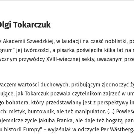
lgi Tokarczuk
Akademii Szwedzkiej, w laudacji na cześć noblistki, po
um” jej twórczości, a pisarka poświęciła kilka lat na 
ycznym przywódcy XVIII-wiecznej sekty, uważanym pr
iwaczem wartości duchowych, próbującym zjednoczyć ży
jące, jak Tokarczuk pozwala czytelnikom zajrzeć w um
o bohatera, który przedstawiany jest z perspektywy in
ch: mistyk, buntownik, ale też manipulator. (...) Powie
tajemnicze życie Jakuba Franka, ale daje też bogatą p
 historii Europy” – wyjaśniał w odczycie Per Wästberg.