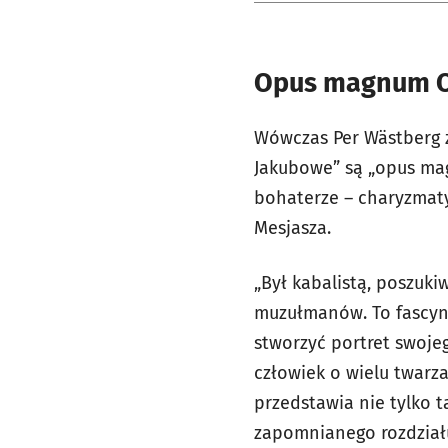
Opus magnum O
Wówczas Per Wästberg z 
Jakubowe” są „opus magn
bohaterze – charyzmat
Mesjasza.
„Był kabalistą, poszuk
muzułmanów. To fascynu
stworzyć portret swojeg
człowiek o wielu twarza
przedstawia nie tylko 
zapomnianego rozdziału