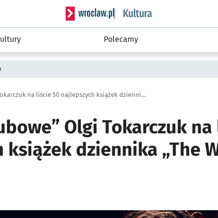
Serwis informacyjny wroclaw.pl podserwis: 
ultury
Polecamy
o
„Księgi Jakubowe” Olgi Tokarczuk na liście 50 najlepszych książek dziennika „The Washington Post”
ubowe” Olgi Tokarczuk na l
h książek dziennika „The 