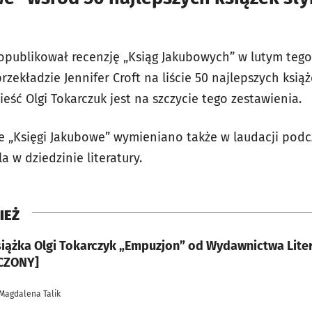
opublikował recenzję „Ksiąg Jakubowych” w lutym tego 
rzekładzie Jennifer Croft na liście 50 najlepszych książ
eść Olgi Tokarczuk jest na szczycie tego zestawienia.
że „Księgi Jakubowe” wymieniano także w laudacji pod
 w dziedzinie literatury.
IEŻ
iążka Olgi Tokarczyk „Empuzjon” od Wydawnictwa Lite
CZONY]
 Magdalena Talik