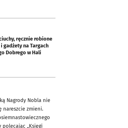
e
ciuchy, ręcznie robione
i gadżety na Targach
go Dobrego w Hali
atką Nagrody Nobla nie
 nareszcie zmieni.
 osiemnastowiecznego
 polecając „Księgi