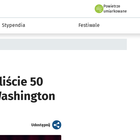
Powietrze
we Wrocławiu
Kultura
umiarkowane
Stypendia
Festiwale
iście 50
Washington
artykuł
Udostępnij