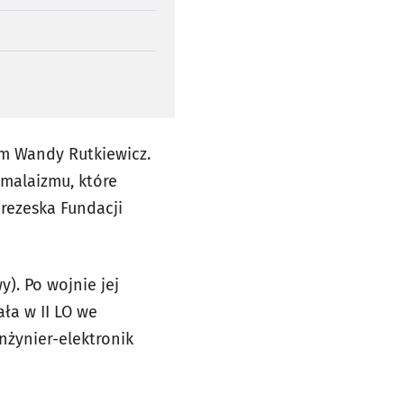
m Wandy Rutkiewicz.
malaizmu, które
prezeska
Fundacji
y).
Po wojnie jej
ła w II LO we
nżynier-elektronik