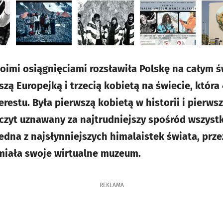
imi osiągnięciami rozsławiła Polskę na całym św
szą Europejką i trzecią kobietą na świecie, która
restu. Była pierwszą kobietą w historii i pierwsz
zczyt uznawany za najtrudniejszy spośród wszystk
edna z najsłynniejszych himalaistek świata, prze
miała swoje wirtualne muzeum.
REKLAMA