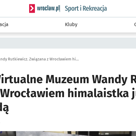
Serwis informacyjny wroclaw.pl podserwis: Sport 
acja
Kluby
Powstaje Wirtualne Muzeum Wandy Rutkiewicz. Związana z Wrocławiem himalaistka już za życia była legendą
irtualne Muzeum Wandy R
 Wrocławiem himalaistka ju
dą
a
ię