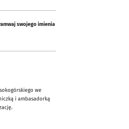
tramwaj swojego imienia
ysokogórskiego we
zniczką i ambasadorką
zację.