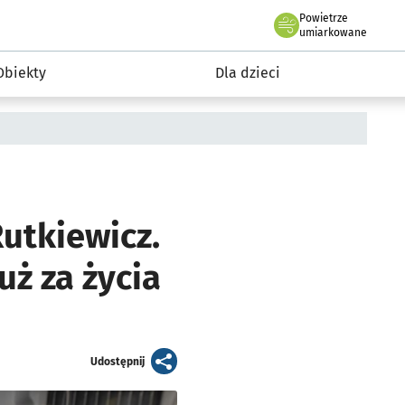
Powietrze
we Wrocławiu
i rekreacja
umiarkowane
Obiekty
Dla dzieci
utkiewicz.
ż za życia
artykuł
Udostępnij