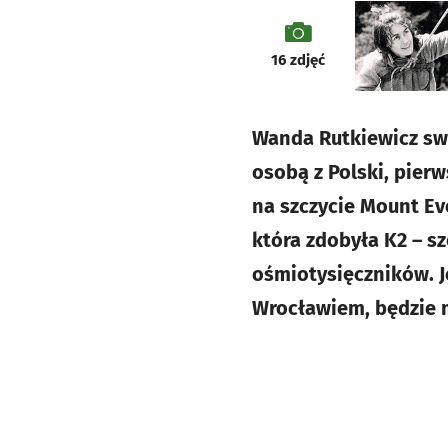
galeria
16
zdjęć
Wanda Rutkiewicz swo
osobą z Polski, pierw
na szczycie Mount Eve
która zdobyła K2 – s
ośmiotysięczników. J
Wrocławiem, będzie 