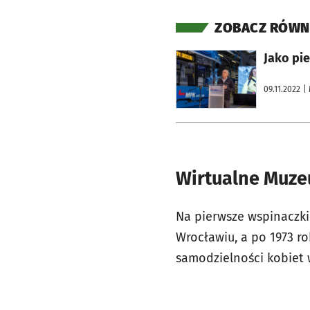
ZOBACZ RÓWN
otworzy się w nowej karcie
Jako pie
09.11.2022
|
Wirtualne Muze
Na pierwsze wspinaczki
Wrocławiu, a po 1973 r
samodzielności kobiet w