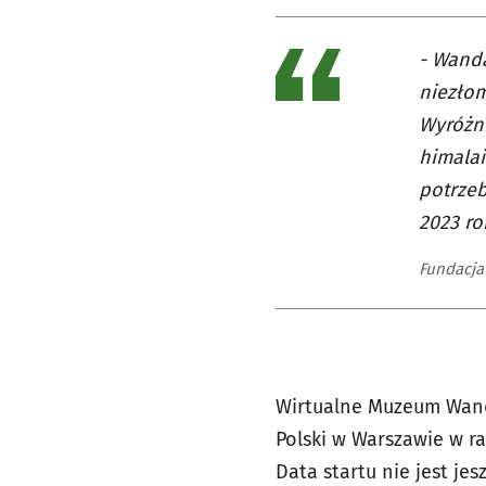
- Wanda
niezłom
Wyróżni
himalai
potrzeb
2023 ro
Fundacja
Wirtualne Muzeum Wand
Polski w Warszawie w r
Data startu nie jest jes