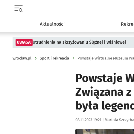
Menu główne portalu wroclaw.pl
Aktualności
Rekre
UWAGA!
Utrudnienia na skrzyżowaniu Ślężnej i Wiśniowej
wroclaw.pl
Sport i rekreacja
Powstaje W
Związana z
była legen
Data publikacji:
Autor:
08.11.2023 19:21 |
Mariola Szczyrb
Kliknij, aby zobaczyć galer