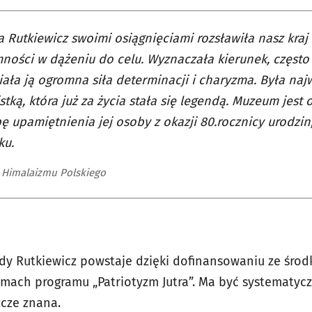
 Rutkiewicz swoimi osiągnięciami rozsławiła nasz kraj 
ności w dążeniu do celu. Wyznaczała kierunek, często
ała ją ogromna siła determinacji i charyzma. Była naj
stką, która już za życia stała się legendą. Muzeum jest
ę upamiętnienia jej osoby z okazji 80.rocznicy urodzin
ku.
 Himalaizmu Polskiego
y Rutkiewicz powstaje dzięki dofinansowaniu ze środ
amach programu „Patriotyzm Jutra”. Ma być systematy
zcze znana.