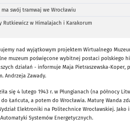
 ma swój tramwaj we Wrocławiu
y Rutkiewicz w Himalajach i Karakorum
racujemy nad wyjątkowym projektem Wirtualnego Muzeu
alne muzeum poświęcone wybitnej postaci polskiego hi
zych działań - informuje Maja Pietraszewska-Koper, 
m. Andrzeja Zawady
.
ła się 4 lutego 1943 r. w Płungianach (
na północy Litw
rw do Łańcuta, a potem do Wrocławia. Maturę Wanda zda
dział Elektroniki na Politechnice Wrocławskiej. Jako i
e
Automatyki Systemów Energetycznych.