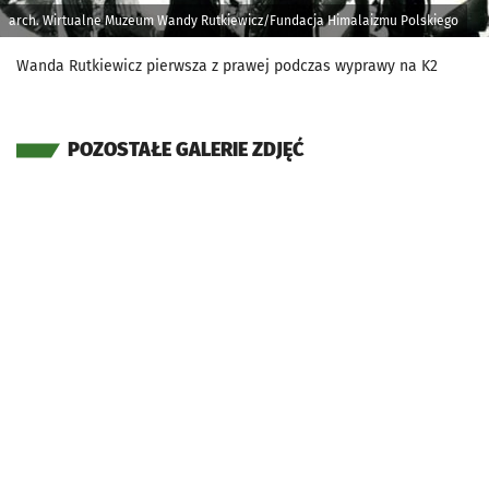
arch. Wirtualne Muzeum Wandy Rutkiewicz/Fundacja Himalaizmu Polskiego
Wanda Rutkiewicz pierwsza z prawej podczas wyprawy na K2
POZOSTAŁE GALERIE ZDJĘĆ