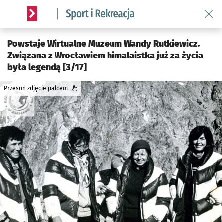
Wróć 
Serwis informacyjny wroclaw.pl podserwis: Sport i rekreacja
Powstaje Wirtualne Muzeum Wandy Rutkiewicz.
Związana z Wrocławiem himalaistka już za życia
była legendą [3/17]
Przesuń zdjęcie palcem