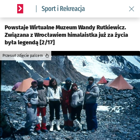
Wróć 
Serwis informacyjny wroclaw.pl podserwis: Sport i rekreacja
Powstaje Wirtualne Muzeum Wandy Rutkiewicz.
Związana z Wrocławiem himalaistka już za życia
była legendą [2/17]
Przesuń zdjęcie palcem