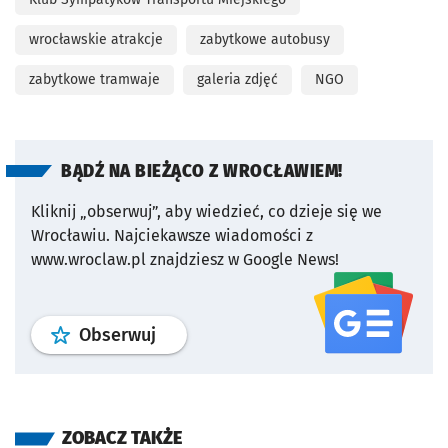
wrocławskie atrakcje
zabytkowe autobusy
zabytkowe tramwaje
galeria zdjęć
NGO
BĄDŹ NA BIEŻĄCO Z WROCŁAWIEM!
Kliknij „obserwuj”, aby wiedzieć, co dzieje się we
Wrocławiu.
Najciekawsze wiadomości z
www.wroclaw.pl znajdziesz w Google News!
profil
google news
serwisu wroclaw
Obserwuj
ZOBACZ TAKŻE