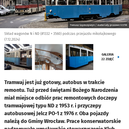
Tomasz Szymczyszyn / materiały prasowe KSTM
Skład wagonów N i ND (#1332 + 3560) podczas przejazdu mikołajkowego
(7.12.2024)
GALERIA
22
ZDJĘĆ
Tramwaj jest już gotowy, autobus w trakcie
remontu. Tuż przed świętami Bożego Narodzenia
miał miejsce odbiór prac remontowych doczepy
tramwajowej typu ND z 1953 r. i przyczepy
autobusowej Jelcz PO-1 z 1976 r. Oba pojazdy
należą do Gminy Wrocław. Prace konserwatorskie