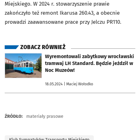
Miejskiego. W 2024 r. stowarzyszenie prawie
zakończyło też remont Ikarusa 260.43, a obecnie
prowadzi zaawansowane prace przy Jelczu PR110.
ZOBACZ RÓWNIEŻ
otworzy się w nowej karcie
Wyremontowali zabytkowy wrocławski
tramwaj LH Standard. Będzie jeździł w
Noc Muzeów!
18.05.2024
| Maciej Wołodko
ŹRÓDŁO:
materiały prasowe
Klub Sympatyków Transportu Miejskiego