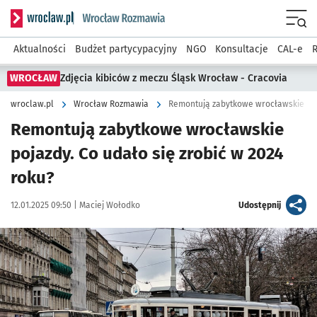
Serwis informacyjny wroclaw.pl podserwis: Rozmawia
Menu
Aktualności
Budżet partycypacyjny
NGO
Konsultacje
CAL-e
R
WROCŁAW
Zdjęcia kibiców z meczu Śląsk Wrocław - Cracovia
wroclaw.pl
Wrocław Rozmawia
Remontują zabytkowe wrocławskie po
Remontują zabytkowe wrocławskie
pojazdy. Co udało się zrobić w 2024
roku?
Data publikacji:
Autor:
artykuł
12.01.2025 09:50 |
Maciej Wołodko
Udostępnij
Kliknij, aby zobaczyć galerię