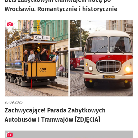
Wrocławiu. Romantycznie i historycznie
artykuł z galerią zdjęć
28.09.2025
Zachwycające! Parada Zabytkowych
Autobusów i Tramwajów [ZDJĘCIA]