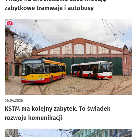
zabytkowe tramwaje i autobusy
artykuł z galerią zdjęć
06.04.2026
KSTM ma kolejny zabytek. To świadek
rozwoju komunikacji