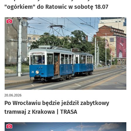
"ogórkiem" do Ratowic w sobotę 18.07
artykuł z galerią zdjęć
20.06.2026
Po Wrocławiu będzie jeździł zabytkowy
tramwaj z Krakowa | TRASA