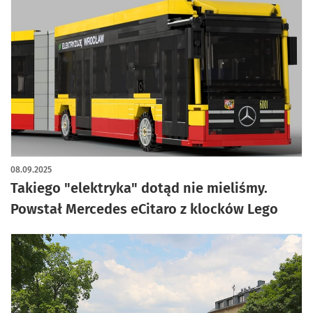
artykuł z galerią zdjęć
08.09.2025
Takiego "elektryka" dotąd nie mieliśmy.
Powstał Mercedes eCitaro z klocków Lego