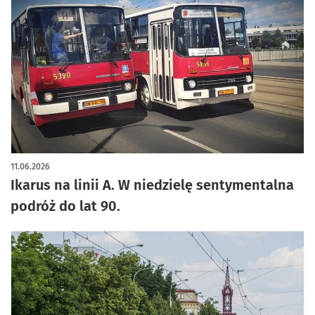
artykuł z galerią zdjęć
11.06.2026
Ikarus na linii A. W niedzielę sentymentalna
podróż do lat 90.