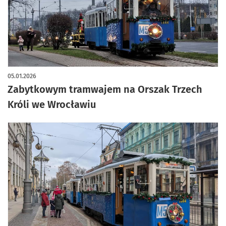
artykuł z galerią zdjęć
05.01.2026
Zabytkowym tramwajem na Orszak Trzech
Króli we Wrocławiu