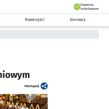
Powietrze
we Wrocławiu
munikacja
umiarkowane
Rowerzyści
Kierowcy
a
eniowym
artykuł
Udostępnij