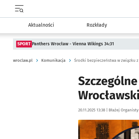
Menu główne portalu wroclaw.pl
Aktualności
Rozkłady
SPORT
Panthers Wrocław - Vienna Wikings 34:31
wroclaw.pl
Komunikacja
Środki bezpieczeństwa w związku 
Szczególne
Wrocławsk
Data publikacji:
Autor:
20.11.2025 13:38 |
Błażej Organisty
Kliknij, aby powiększyć