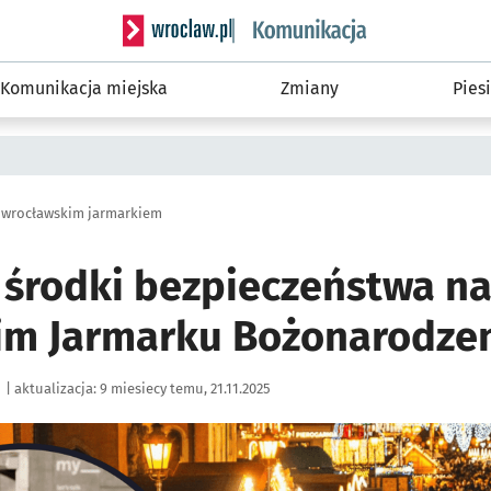
Serwis informacyjny wroclaw.pl podserwis: Ko
Komunikacja miejska
Zmiany
Piesi
z wrocławskim jarmarkiem
 środki bezpieczeństwa n
im Jarmarku Bożonarodz
|
aktualizacja:
9 miesiecy temu, 21.11.2025