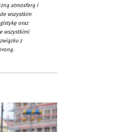
czną atmosferą i
ede wszystkim
gistykę oraz
e wszystkimi
związku z
hroną.