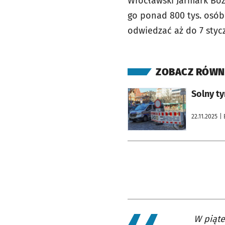
Wrocławski Jarmark Boż
go ponad 800 tys. osób
odwiedzać aż do 7 styc
ZOBACZ RÓWN
otworzy się w nowej karcie
Solny t
22.11.2025
| 
W piąte