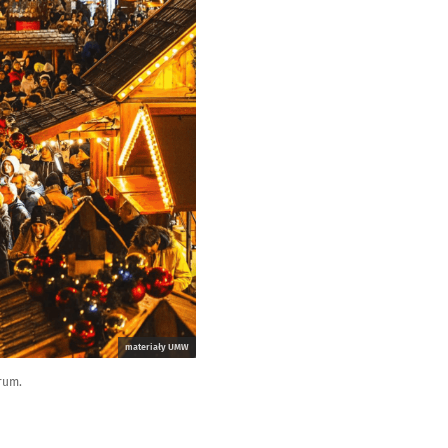
materiały UMW
rum.