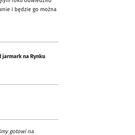
głym roku odwiedziło
ownie i będzie go można
 jarmark na Rynku
śmy gotowi na