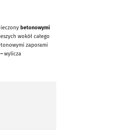
pieczony
betonowymi
eszych wokół całego
betonowymi zaporami
ą
–
wylicza