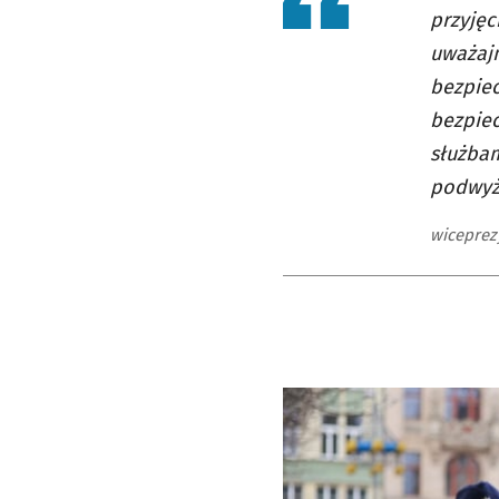
przyjęc
uważajm
bezpiec
bezpiec
służbam
podwyżs
wiceprez