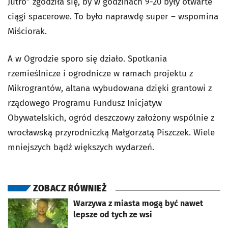
Jutro” zgodziła się, by w godzinach 9-20 były otwarte
ciągi spacerowe. To było naprawdę super – wspomina
Miściorak.
A w Ogrodzie sporo się działo. Spotkania
rzemieślnicze i ogrodnicze w ramach projektu z
Mikrograntów, altana wybudowana dzięki grantowi z
rządowego Programu Fundusz Inicjatyw
Obywatelskich, ogród deszczowy założony wspólnie z
wrocławską przyrodniczką Małgorzatą Piszczek. Wiele
mniejszych bądź większych wydarzeń.
ZOBACZ RÓWNIEŻ
otworzy się w nowej karcie
Warzywa z miasta mogą być nawet
lepsze od tych ze wsi