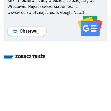
Kliknij „obserwuj”, aby wiedzieć, co dzieje się we
Wrocławiu.
Najciekawsze wiadomości z
www.wroclaw.pl znajdziesz w Google News!
profil
google news
serwisu wroclaw
Obserwuj
ZOBACZ TAKŻE