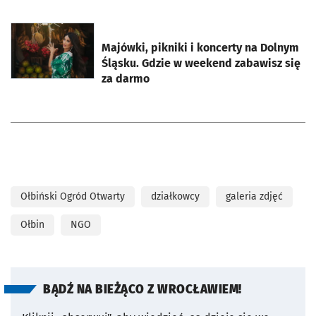
otworzy się w nowej karcie
Majówki, pikniki i koncerty na Dolnym
Śląsku. Gdzie w weekend zabawisz się
za darmo
Ołbiński Ogród Otwarty
działkowcy
galeria zdjęć
Ołbin
NGO
BĄDŹ NA BIEŻĄCO Z WROCŁAWIEM!