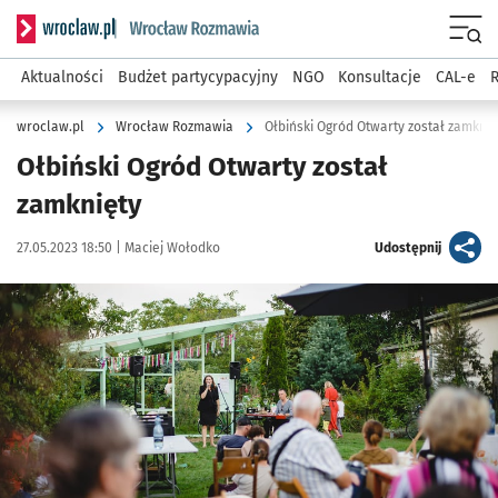
Serwis informacyjny wroclaw.pl podserwis: Rozmawia
Menu
Aktualności
Budżet partycypacyjny
NGO
Konsultacje
CAL-e
R
wroclaw.pl
Wrocław Rozmawia
Ołbiński Ogród Otwarty został zamknię
Ołbiński Ogród Otwarty został
zamknięty
Data publikacji:
Autor:
artykuł
27.05.2023 18:50 |
Maciej Wołodko
Udostępnij
Kliknij, aby zobaczyć galerię