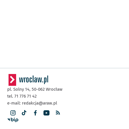
pl. Solny 14,
50-062
Wrocław
tel. 71 776 71 42
e-mail:
redakcja@araw.pl