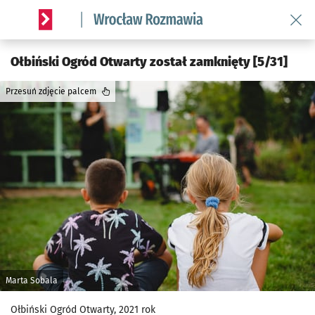
Wróć 
Serwis informacyjny wroclaw.pl podserwis: Rozmawia
Ołbiński Ogród Otwarty został zamknięty [5/31]
Przesuń zdjęcie palcem
Marta Sobala
Ołbiński Ogród Otwarty, 2021 rok