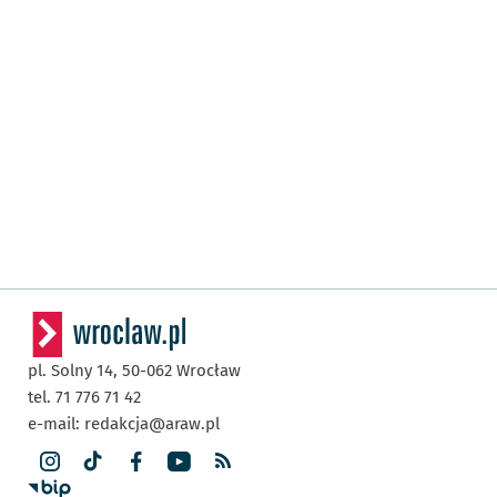
pl. Solny 14,
50-062
Wrocław
tel. 71 776 71 42
e-mail:
redakcja@araw.pl