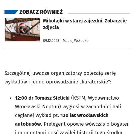
ZOBACZ RÓWNIEŻ
otworzy się w nowej karcie
Mikołajki w starej zajezdni. Zobaczcie
zdjęcia
09.12.2023
| Maciej Wołodko
Szczególnej uwadze organizatorzy polecają serię
wykładów i jedno oprowadzanie „kuratorskie”:
12:00 dr Tomasz Sielicki
(KSTM, Wydawnictwo
Wrocławski Neptun) wygłosi w zachodniej hali
ceglanej wykład pt.
120 lat wrocławskich
autobusów
. Prelegent opowie wówczas o bogatej
i momentami dość zawiłej historii tego środka