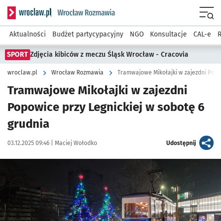
Serwis informacyjny wroclaw.pl podserwis: Rozmawia
Menu
Aktualności
Budżet partycypacyjny
NGO
Konsultacje
CAL-e
R
SPORT
Zdjęcia kibiców z meczu Śląsk Wrocław - Cracovia
wroclaw.pl
Wrocław Rozmawia
Tramwajowe Mikołajki w zajezdni Popo
Tramwajowe Mikołajki w zajezdni
Popowice przy Legnickiej w sobotę 6
grudnia
Data publikacji:
Autor:
artykuł
03.12.2025 09:46 |
Maciej Wołodko
Udostępnij
Kliknij, aby zobaczyć galerię