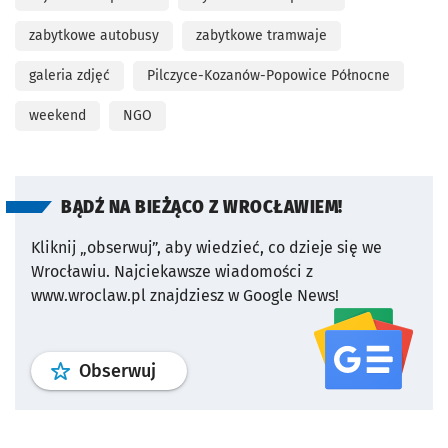
zabytkowe autobusy
zabytkowe tramwaje
galeria zdjęć
Pilczyce-Kozanów-Popowice Północne
weekend
NGO
BĄDŹ NA BIEŻĄCO Z WROCŁAWIEM!
Kliknij „obserwuj”, aby wiedzieć, co dzieje się we
Wrocławiu.
Najciekawsze wiadomości z
www.wroclaw.pl znajdziesz w Google News!
profil
google news
serwisu wroclaw
Obserwuj