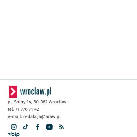
pl. Solny 14,
50-062
Wrocław
tel. 71 776 71 42
e-mail:
redakcja@araw.pl