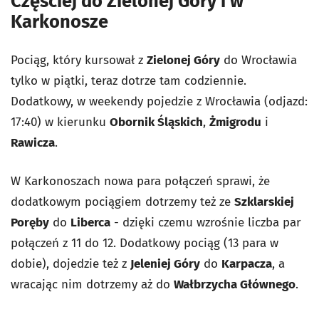
Częściej do Zielonej Góry i w
Karkonosze
Pociąg, który kursował z
Zielonej Góry
do Wrocławia
tylko w piątki, teraz dotrze tam codziennie.
Dodatkowy, w weekendy pojedzie z Wrocławia (odjazd:
17:40) w kierunku
Obornik Śląskich
,
Żmigrodu
i
Rawicza
.
W Karkonoszach nowa para połączeń sprawi, że
dodatkowym pociągiem dotrzemy też ze
Szklarskiej
Poręby
do
Liberca
- dzięki czemu wzrośnie liczba par
połączeń z 11 do 12. Dodatkowy pociąg (13 para w
dobie), dojedzie też z
Jeleniej Góry
do
Karpacza
, a
wracając nim dotrzemy aż do
Wałbrzycha Głównego
.