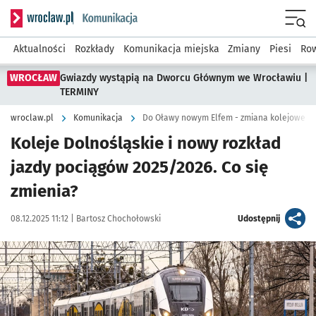
Serwis informacyjny wroclaw.pl podserwis: Komunikacja
Menu
Aktualności
Rozkłady
Komunikacja miejska
Zmiany
Piesi
Row
WROCŁAW
Gwiazdy wystąpią na Dworcu Głównym we Wrocławiu |
TERMINY
wroclaw.pl
Komunikacja
Do Oławy nowym Elfem - zmiana kolejowego 
Koleje Dolnośląskie i nowy rozkład
jazdy pociągów 2025/2026. Co się
zmienia?
Data publikacji:
Autor:
artykuł
08.12.2025 11:12 |
Bartosz Chochołowski
Udostępnij
Kliknij, aby powiększyć