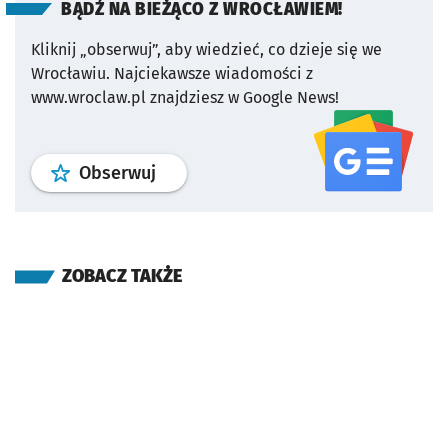
BĄDŹ NA BIEŻĄCO Z WROCŁAWIEM!
Kliknij „obserwuj”, aby wiedzieć, co dzieje się we
Wrocławiu.
Najciekawsze wiadomości z
www.wroclaw.pl znajdziesz w Google News!
profil
google news
serwisu wroclaw
Obserwuj
ZOBACZ TAKŻE