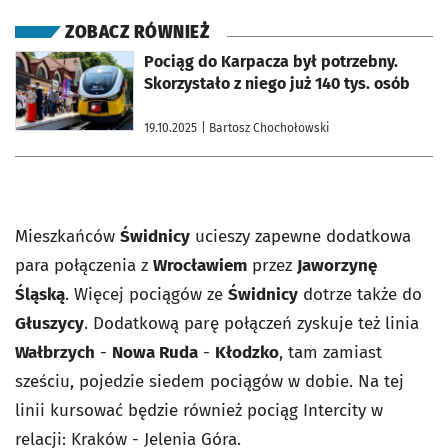
ZOBACZ RÓWNIEŻ
otworzy się w nowej karcie
Pociąg do Karpacza był potrzebny.
Skorzystało z niego już 140 tys. osób
19.10.2025
| Bartosz Chochołowski
Mieszkańców
Świdnicy
ucieszy zapewne dodatkowa
para połączenia z
Wrocławiem
przez
Jaworzynę
Śląską
. Więcej pociągów ze
Świdnicy
dotrze także do
Głuszycy
. Dodatkową parę połączeń zyskuje też linia
Wałbrzych
-
Nowa Ruda
-
Kłodzko
, tam zamiast
sześciu, pojedzie siedem pociągów w dobie. Na tej
linii kursować będzie również pociąg Intercity w
relacji: Kraków - Jelenia Góra.