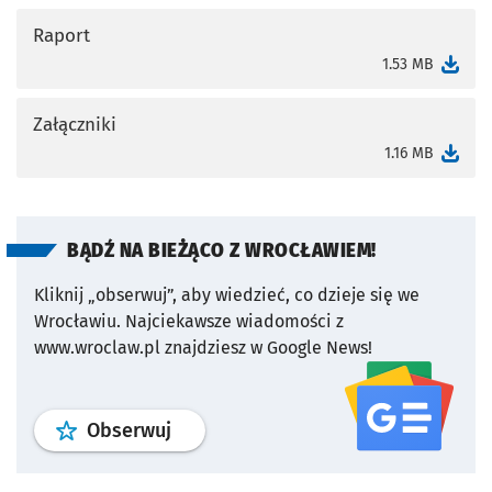
Raport
otworzy się w nowej karcie
1.53 MB
Załączniki
otworzy się w nowej karcie
1.16 MB
BĄDŹ NA BIEŻĄCO Z WROCŁAWIEM!
Kliknij „obserwuj”, aby wiedzieć, co dzieje się we
Wrocławiu.
Najciekawsze wiadomości z
www.wroclaw.pl znajdziesz w Google News!
profil
google news
serwisu wroclaw
Obserwuj