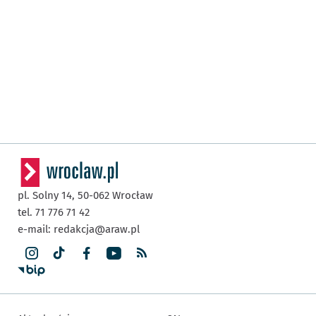
pl. Solny 14,
50-062
Wrocław
tel. 71 776 71 42
e-mail:
redakcja@araw.pl