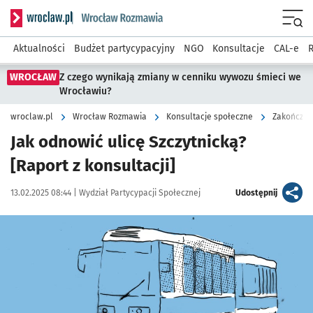
Serwis informacyjny wroclaw.pl podserwis: Rozmawia
Menu
Aktualności
Budżet partycypacyjny
NGO
Konsultacje
CAL-e
R
WROCŁAW
Z czego wynikają zmiany w cenniku wywozu śmieci we
Wrocławiu?
wroclaw.pl
Wrocław Rozmawia
Konsultacje społeczne
Zakończon
Jak odnowić ulicę Szczytnicką?
[Raport z konsultacji]
Data publikacji:
Autor:
artykuł
13.02.2025 08:44 |
Wydział Partycypacji Społecznej
Udostępnij
Kliknij, aby powiększyć