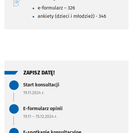
e-formularz – 326
ankiety (dzieci i młodzież) - 346
ZAPISZ DATĘ!
Zadanie zrealizowane/Zada
Start konsultacji
19.11.2024 r.
Zadanie zrealizowane/Zada
E-formularz opinii
19.11 – 15.12.2024 r.
Zadanie zrealizowane/Zada
E-spotkanie konsultacyjne