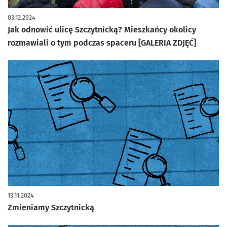
artykuł z galerią zdjęć
03.12.2024
Jak odnowić ulicę Szczytnicką? Mieszkańcy okolicy
rozmawiali o tym podczas spaceru [GALERIA ZDJĘĆ]
13.11.2024
Zmieniamy Szczytnicką