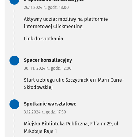
26.11.2024 r., godz. 18:00
Aktywny udział możliwy na platformie
internetowej Clickmeeting
Link do spotkania
Zadanie zrealizowane/Zada
Spacer konsultacyjny
30. 11. 2024 r., godz. 12:00
Start u zbiegu ulic Szczytnickiej i Marii Curie-
Skłodowskiej
Zadanie zrealizowane/Zada
Spotkanie warsztatowe
3.12.2024 r., godz. 17:30
Miejska Biblioteka Publiczna, Filia nr 29, ul.
Mikołaja Reja 1