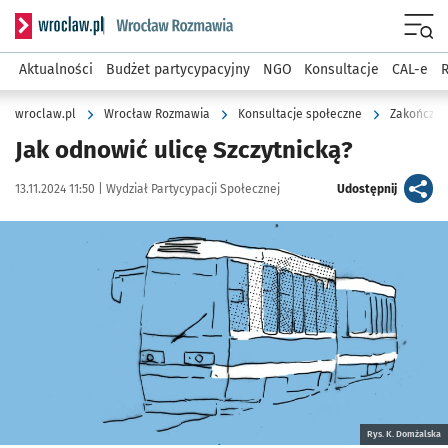
Serwis informacyjny wroclaw.pl podserwis: Rozmawia
Menu
Aktualności
Budżet partycypacyjny
NGO
Konsultacje
CAL-e
R
wroclaw.pl
Wrocław Rozmawia
Konsultacje społeczne
Zakończon
Jak odnowić ulicę Szczytnicką?
Data publikacji:
Autor:
artykuł
13.11.2024 11:50 |
Wydział Partycypacji Społecznej
Udostępnij
Kliknij, aby zobaczyć galerię
Kliknij, aby powiększyć
Rys. K. Domżalska