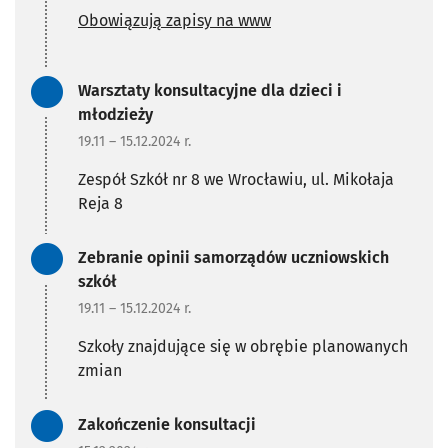
Obowiązują zapisy na www
Zadanie zrealizowane/Zada
Warsztaty konsultacyjne dla dzieci i
młodzieży
19.11 – 15.12.2024 r.
Zespół Szkół nr 8 we Wrocławiu, ul. Mikołaja
Reja 8
Zadanie zrealizowane/Zada
Zebranie opinii samorządów uczniowskich
szkół
19.11 – 15.12.2024 r.
Szkoły znajdujące się w obrębie planowanych
zmian
Zadanie zrealizowane/Zada
Zakończenie konsultacji