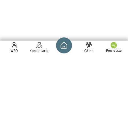
Strona główna - wroclaw.pl
Powietrze
WBO
Konsultacje
CAL-e
pl. Solny 14,
50-062
Wrocław
tel. 71 776 71 42
e-mail:
redakcja@araw.pl
Aktualności
CAL-e
Budżet partycypacyjny
Rewitalizacja