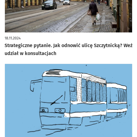
artykuł z galerią zdjęć
18.11.2024
Strategiczne pytanie. Jak odnowić ulicę Szczytnicką? Weź
udział w konsultacjach