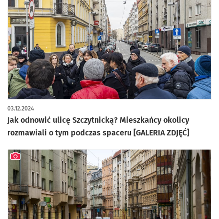
artykuł z galerią zdjęć
03.12.2024
Jak odnowić ulicę Szczytnicką? Mieszkańcy okolicy
rozmawiali o tym podczas spaceru [GALERIA ZDJĘĆ]