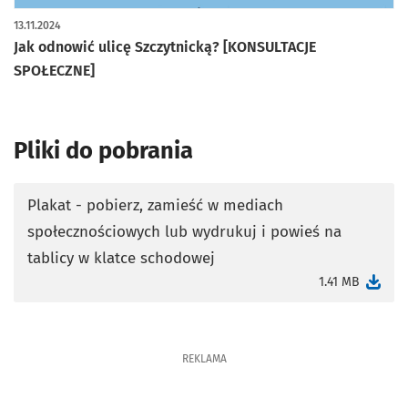
13.11.2024
Jak odnowić ulicę Szczytnicką? [KONSULTACJE
SPOŁECZNE]
Pliki do pobrania
Plakat - pobierz, zamieść w mediach
społecznościowych lub wydrukuj i powieś na
otworzy się w nowej karcie
tablicy w klatce schodowej
1.41 MB
REKLAMA