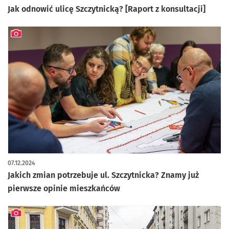
Jak odnowić ulicę Szczytnicką? [Raport z konsultacji]
artykuł z galerią zdjęć
07.12.2024
Jakich zmian potrzebuje ul. Szczytnicka? Znamy już
pierwsze opinie mieszkańców