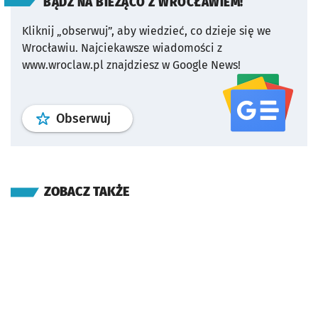
BĄDŹ NA BIEŻĄCO Z WROCŁAWIEM!
Kliknij „obserwuj”, aby wiedzieć, co dzieje się we
Wrocławiu.
Najciekawsze wiadomości z
www.wroclaw.pl znajdziesz w Google News!
profil
google news
serwisu wroclaw
Obserwuj
ZOBACZ TAKŻE