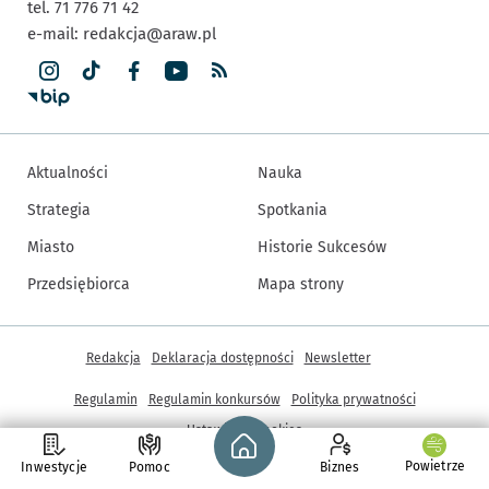
tel. 71 776 71 42
e-mail:
redakcja@araw.pl
Aktualności
Nauka
Strategia
Spotkania
Miasto
Historie Sukcesów
Przedsiębiorca
Mapa strony
Inne informacje
Redakcja
Deklaracja dostępności
Newsletter
Regulamin
Regulamin konkursów
Polityka prywatności
Strona główna - wroclaw.pl
Ustawienia cookies
Powietrze
Inwestycje
Pomoc
Biznes
© Copyright 2005-2026, ARAW S.A., Gmina Wrocław