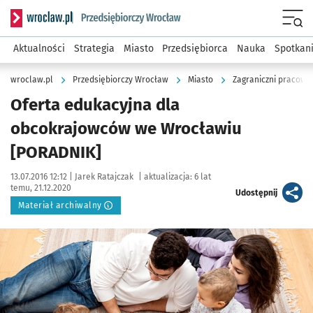
Serwis informacyjny wroclaw.pl podserwis: Strategia rozwo
Menu
Aktualności
Strategia
Miasto
Przedsiębiorca
Nauka
Spotkan
wroclaw.pl
Przedsiębiorczy Wrocław
Miasto
Zagraniczni pracown
Oferta edukacyjna dla
obcokrajowców we Wrocławiu
[PORADNIK]
Data publikacji:
Autor:
13.07.2016 12:12 |
Jarek Ratajczak
|
aktualizacja:
6 lat
temu, 21.12.2020
artykuł
Udostępnij
Materiał archiwalny
Kliknij, aby powiększyć