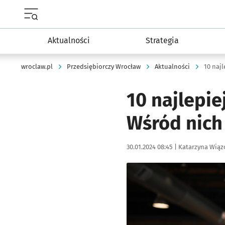
Menu główne portalu wroclaw.pl
Aktualności
Strategia
wroclaw.pl
Przedsiębiorczy Wrocław
Aktualności
10 najlepi
Wśród nich 
Data publikacji:
Autor:
30.01.2024 08:45 |
Katarzyna Wią
Kliknij, aby powiększyć