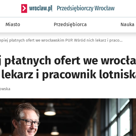
Serwis informacyjny wroclaw.pl podserwis: Strategi
Miasto
Przedsiębiorca
Nauka
10 najlepiej płatnych ofert we wrocławskim PUP. Wśród nich lekarz i pracownik lotniska
ej płatnych ofert we wrocł
lekarz i pracownik lotnis
zowska