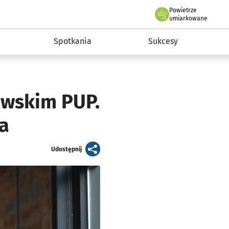
Powietrze
we Wrocławiu
a rozwoju przedsiębiorczości miasta Wrocławia
umiarkowane
Spotkania
Sukcesy
awskim PUP.
ka
artykuł
Udostępnij