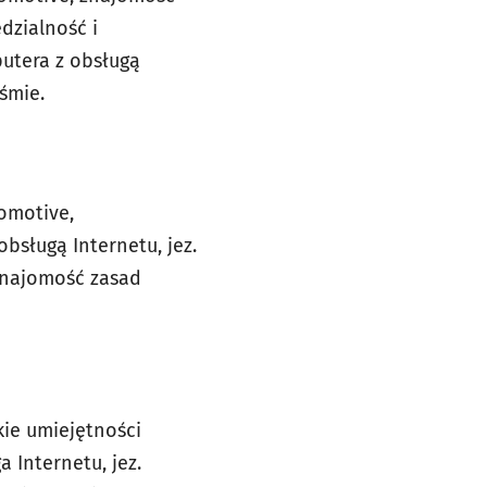
dzialność i
putera z obsługą
iśmie.
omotive,
bsługą Internetu, jez.
 znajomość zasad
ie umiejętności
 Internetu, jez.