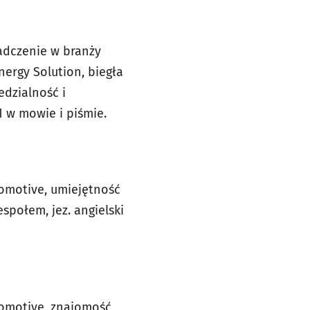
iadczenie w branży
ergy Solution, biegła
edzialność i
C1 w mowie i piśmie.
omotive, umiejętność
społem, jez. angielski
tomotive, znajomość