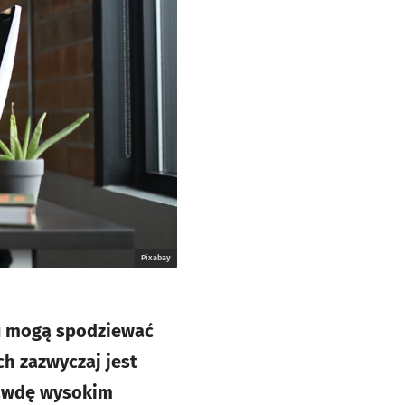
Pixabay
u mogą spodziewać
ch zazwyczaj jest
prawdę wysokim