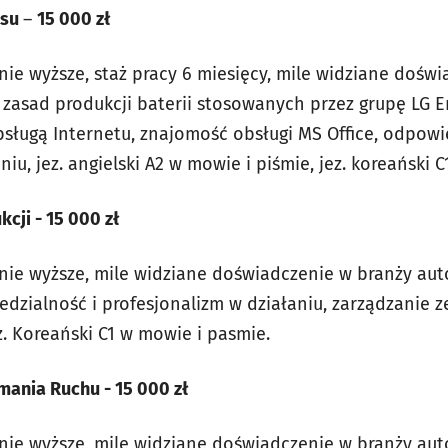
esu
–
15 000 zł
ie wyższe, staż pracy 6 miesięcy, mile widziane dośw
zasad produkcji baterii stosowanych przez grupę LG En
sługą Internetu, znajomość obsługi MS Office, odpowi
iu, jez. angielski A2 w mowie i piśmie, jez. koreański 
cji - 15 000 zł
ie wyższe, mile widziane doświadczenie w branży aut
edzialność i profesjonalizm w działaniu, zarządzanie ze
z. Koreański C1 w mowie i pasmie.
mania Ruchu - 15 000 zł
nie wyższe, mile widziane doświadczenie w branży au