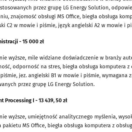
i stosowanych przez grupę LG Energy Solution, odpowie
aniu, znajomość obsługi MS Office, biegła obsługa kom
ski C2 w mowie i piśmie, język angielski A2 w mowie i p
stracji - 15 000 zł
ie wyższe, mile widziane doświadczenie w branży aut
ość, odporność na stres, biegła obsługa komputera z o
 piśmie, jez. angielski B1 w mowie i piśmie, wymagana
owanych przez grupę LG Energy Solution.
nt Processing I - 13 439, 50 zł
ie wyższe, umiejętność analitycznego myślenia, wysok
pakietu MS Office, biegła obsługa komputera z obsługa