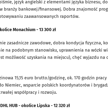
 piśmie, język angielski z elementami języka biznesu,
cy w branży bankowej/finansowej. Dobra znajomość prog
gotowywaniu zaawansowanych raportów.
kolice Monachium - 13 300 zł
ie zasadnicze zawodowe, dobra kondycja fizyczna, k
nie na podobnym stanowisku, uprawnienia na wózki w
st możliwość uzyskania na miejscu), chęć wyjazdu na 
inowa 15,15 euro brutto/godzinę, ok. 170 godzin prac
do Niemiec, wsparcie polskich koordynatorów i brygadz
rwałej współpracy i rozwoju.
DHL HUB - okolice Lipska - 12 320 zł