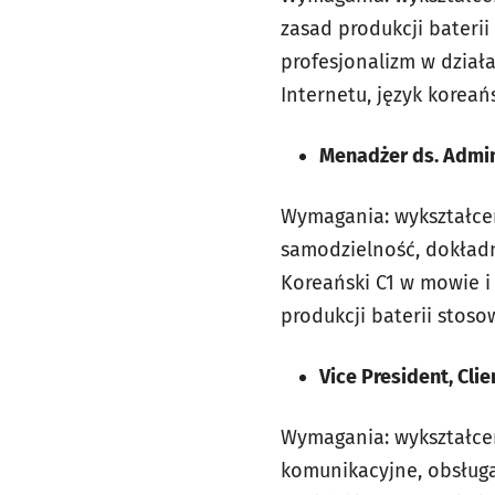
zasad produkcji bateri
profesjonalizm w dział
Internetu, język koreań
Menadżer ds. Admini
Wymagania: wykształcen
samodzielność, dokładn
Koreański C1 w mowie i
produkcji baterii stos
Vice President, Clie
Wymagania: wykształcen
komunikacyjne, obsługa 