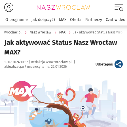
Menu
O programie
Jak dołączyć?
MAX
Oferta
Partnerzy
Czat wideo
wroclaw.pl
Nasz Wrocław
MAX
Jak aktywować Status Nasz Wrocł
Jak aktywować Status Nasz Wrocław
MAX?
Data publikacji:
Autor:
19.07.2024 10:37 |
Redakcja www.wroclaw.pl
|
artykuł
Udostępnij
aktualizacja:
7 miesiecy temu, 22.01.2026
Kliknij, aby powiększyć