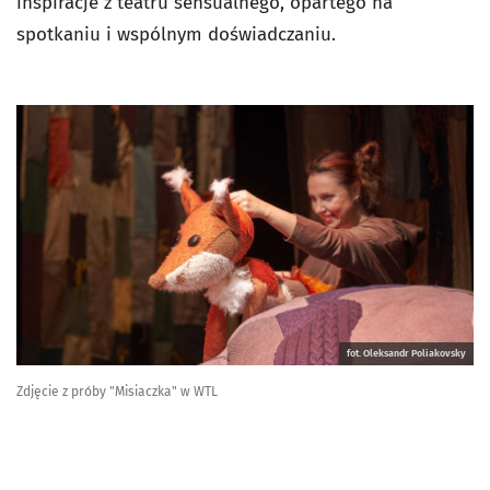
inspiracje z teatru sensualnego, opartego na
spotkaniu i wspólnym doświadczaniu.
fot. Oleksandr Poliakovsky
Zdjęcie z próby "Misiaczka" w WTL