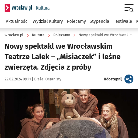
Serwis informacyjny wroclaw.pl podserwis: Kultura
Menu
Aktualności
Wydział Kultury
Polecamy
Stypendia
Festiwale
wroclaw.pl
Kultura
Polecamy
Nowy spektakl we Wrocławskim
Teatrze Lalek – „Misiaczek” i leśne
zwierzęta. Zdjęcia z próby
Data publikacji:
Autor:
artykuł
22.02.2024 09:11 |
Błażej Organisty
Udostępnij
Kliknij, aby zobaczyć galerię