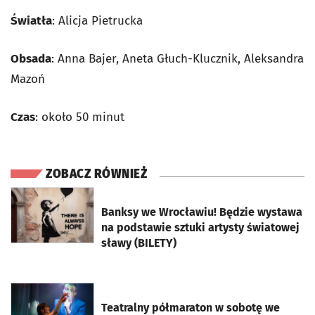
Światła
: Alicja Pietrucka
Obsada
: Anna Bajer, Aneta Głuch-Klucznik, Aleksandra
Mazoń
Czas
: około 50 minut
ZOBACZ RÓWNIEŻ
otworzy się w nowej karcie
Banksy we Wrocławiu! Będzie wystawa
na podstawie sztuki artysty światowej
sławy (BILETY)
otworzy się w nowej karcie
Teatralny półmaraton w sobotę we