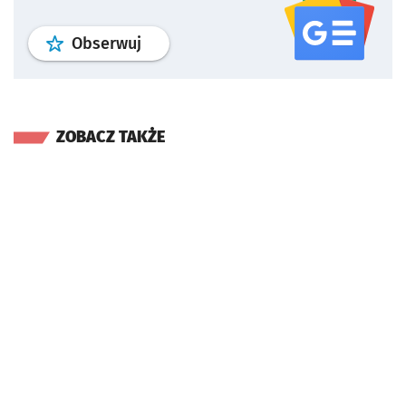
profil
google news
serwisu wroclaw
Obserwuj
ZOBACZ TAKŻE