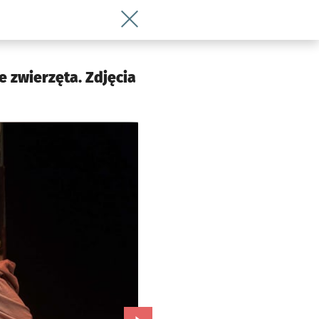
Wróć do artykułu Nowy spektakl we Wro
e zwierzęta. Zdjęcia