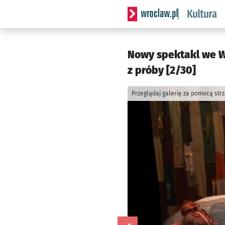
Serwis informacyjny wrocla
Nowy spektakl we Wr
z próby [2/30]
Przeglądaj galerię za pomocą str