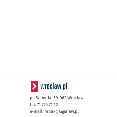
pl. Solny 14,
50-062
Wrocław
tel. 71 776 71 42
e-mail:
redakcja@araw.pl