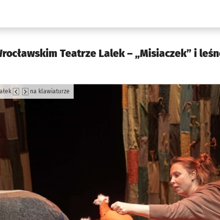
w.pl podserwis: Kultura
ocławskim Teatrze Lalek – „Misiaczek” i leśn
załek
na klawiaturze