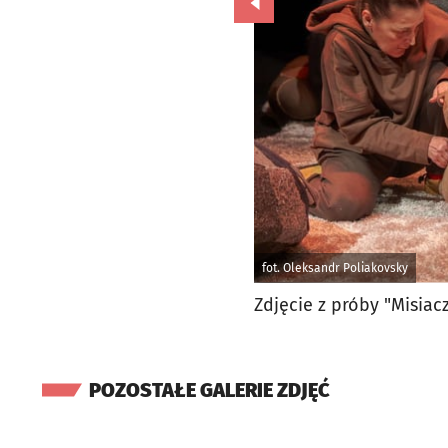
Przejdź do poprzedniego zd
fot. Oleksandr Poliakovsky
Zdjęcie z próby "Misiac
POZOSTAŁE GALERIE ZDJĘĆ