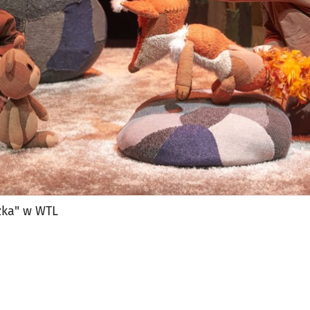
jęcia.
zka" w WTL