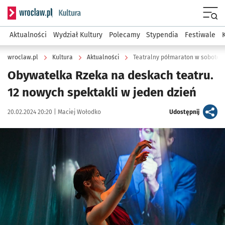
Serwis informacyjny wroclaw.pl podserwis: Kultura
Menu
Aktualności
Wydział Kultury
Polecamy
Stypendia
Festiwale
wroclaw.pl
Kultura
Aktualności
Teatralny półmaraton w sobotę 
Obywatelka Rzeka na deskach teatru.
12 nowych spektakli w jeden dzień
Data publikacji:
Autor:
artykuł
20.02.2024 20:20 |
Maciej Wołodko
Udostępnij
Kliknij, aby powiększyć