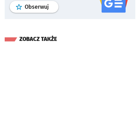
profil
google news
serwisu wroclaw
Obserwuj
ZOBACZ TAKŻE