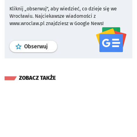
Kliknij „obserwuj”, aby wiedzieć, co dzieje się we
Wrocławiu.
Najciekawsze wiadomości z
www.wroclaw.pl znajdziesz w Google News!
profil
google news
serwisu wroclaw
Obserwuj
ZOBACZ TAKŻE