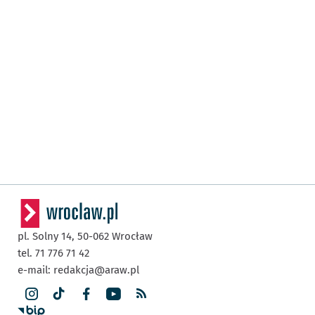
pl. Solny 14,
50-062
Wrocław
tel. 71 776 71 42
e-mail:
redakcja@araw.pl