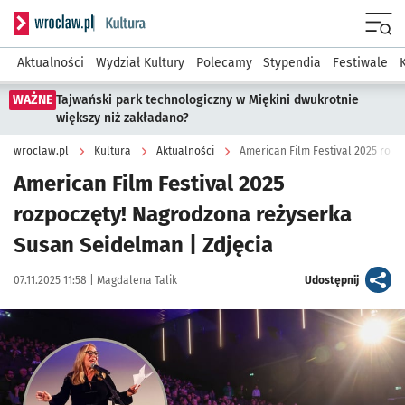
Serwis informacyjny wroclaw.pl podserwis: Kultura
Menu
Aktualności
Wydział Kultury
Polecamy
Stypendia
Festiwale
WAŻNE
Tajwański park technologiczny w Miękini dwukrotnie
większy niż zakładano?
wroclaw.pl
Kultura
Aktualności
American Film Festival 2025
rozpoczęty! Nagrodzona reżyserka
Susan Seidelman | Zdjęcia
Data publikacji:
Autor:
artykuł
07.11.2025 11:58 |
Magdalena Talik
Udostępnij
Kliknij, aby zobaczyć galerię