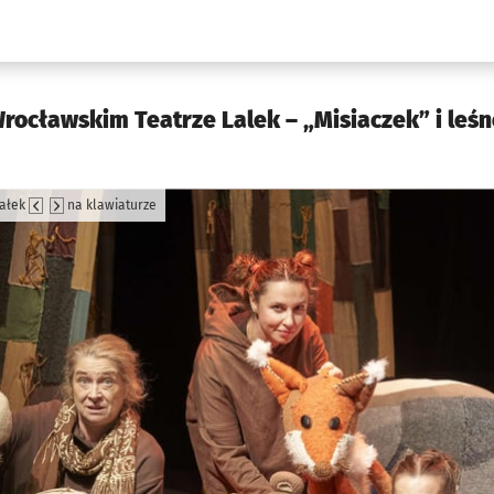
w.pl podserwis: Kultura
ocławskim Teatrze Lalek – „Misiaczek” i leśn
załek
na klawiaturze