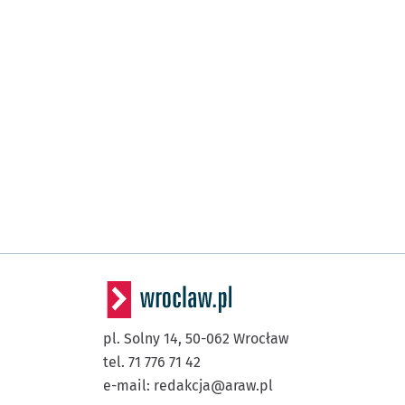
pl. Solny 14,
50-062
Wrocław
tel. 71 776 71 42
e-mail:
redakcja@araw.pl