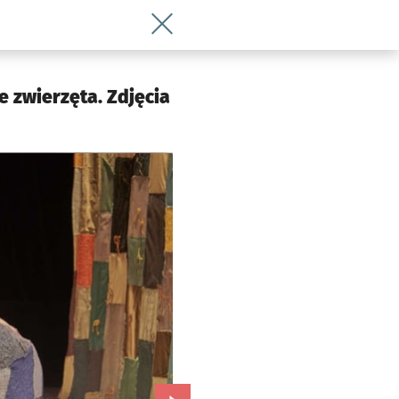
Wróć do artykułu Nowy spektakl we Wro
e zwierzęta. Zdjęcia