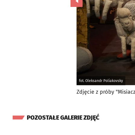
Przejdź do poprzedniego zd
fot. Oleksandr Poliakovsky
Zdjęcie z próby "Misiac
POZOSTAŁE GALERIE ZDJĘĆ