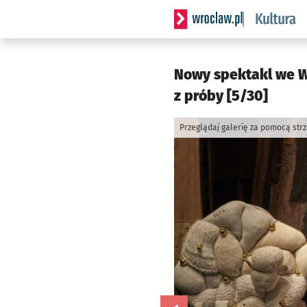
Serwis informacyjny wrocla
Nowy spektakl we Wr
z próby [5/30]
Przeglądaj galerię za pomocą str