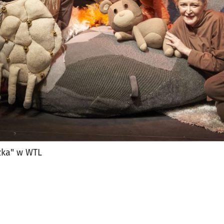
jęcia.
zka" w WTL