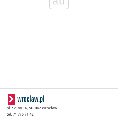
ad
pl. Solny 14,
50-062
Wrocław
tel. 71 776 71 42