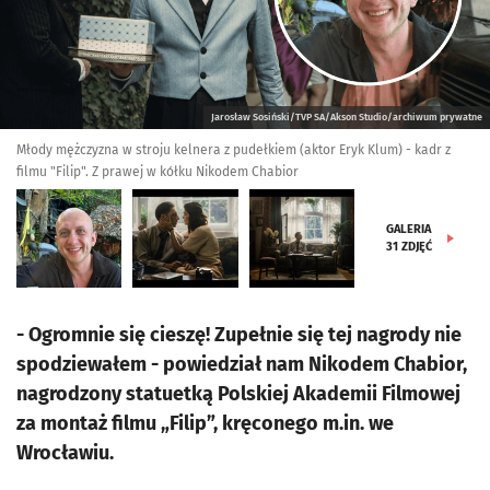
Jarosław Sosiński/TVP SA/Akson Studio/archiwum prywatne
Młody mężczyzna w stroju kelnera z pudełkiem (aktor Eryk Klum) - kadr z
filmu "Filip". Z prawej w kółku Nikodem Chabior
GALERIA
31
ZDJĘĆ
- Ogromnie się cieszę! Zupełnie się tej nagrody nie
spodziewałem - powiedział nam Nikodem Chabior,
nagrodzony statuetką Polskiej Akademii Filmowej
za montaż filmu „Filip”, kręconego m.in. we
Wrocławiu.