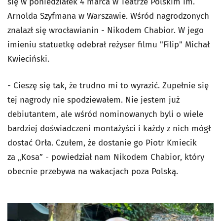
się w poniedziałek 4 marca w Teatrze Polskim im.
Arnolda Szyfmana w Warszawie. Wśród nagrodzonych
znalazł się wrocławianin - Nikodem Chabior. W jego
imieniu statuetkę odebrał reżyser filmu "Filip" Michał
Kwieciński.
- Cieszę się tak, że trudno mi to wyrazić. Zupełnie się
tej nagrody nie spodziewałem. Nie jestem już
debiutantem, ale wśród nominowanych byli o wiele
bardziej doświadczeni montażyści i każdy z nich mógł
dostać Orła. Czułem, że dostanie go Piotr Kmiecik
za „Kosa” - powiedział nam Nikodem Chabior, który
obecnie przebywa na wakacjach poza Polską.