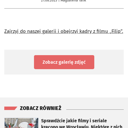
21.08.2023
| Magdalena Talik
Zajrzyj do naszej galerii i obejrzyj kadry z filmu „Filip”.
Zobacz galerię zdjęć
ZOBACZ RÓWNIEŻ
otworzy się w nowej karcie
Sprawdźcie jakie filmy i seriale
kręcono we Wrocławiu. Niektóre z nich