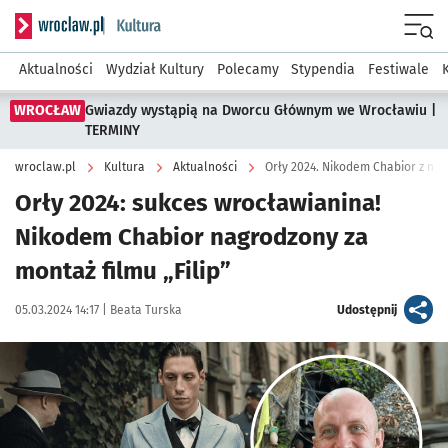
Serwis informacyjny wroclaw.pl podserwis: Kultura
Menu
Aktualności
Wydział Kultury
Polecamy
Stypendia
Festiwale
WROCŁAW
Gwiazdy wystąpią na Dworcu Głównym we Wrocławiu |
TERMINY
wroclaw.pl
Kultura
Aktualności
Orły 2024. Nikodem Chabior z nagr
Orły 2024: sukces wrocławianina!
Nikodem Chabior nagrodzony za
montaż filmu „Filip”
Data publikacji:
Autor:
artykuł
05.03.2024 14:17 |
Beata Turska
Udostępnij
Kliknij, aby zobaczyć galerię