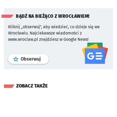
BĄDŹ NA BIEŻĄCO Z WROCŁAWIEM!
Kliknij „obserwuj”, aby wiedzieć, co dzieje się we
Wrocławiu.
Najciekawsze wiadomości z
www.wroclaw.pl znajdziesz w Google News!
profil
google news
serwisu wroclaw
Obserwuj
ZOBACZ TAKŻE