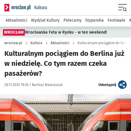
Serwis informacyjny wroclaw.pl podserwis: Kultura
Menu
Aktualności
Wydział Kultury
Polecamy
Stypendia
Festiwale
WROCŁAW
Wrocławska Feta w Rynku - w ten weekend!
wroclaw.pl
Kultura
Aktualności
Kulturalnym pociągiem do Berlina
Kulturalnym pociągiem do Berlina już
w niedzielę. Co tym razem czeka
pasażerów?
Data publikacji:
Autor:
artykuł
28.11.2025 19:30 |
Bartosz Wawryszuk
Udostępnij