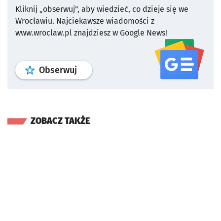
Kliknij „obserwuj”, aby wiedzieć, co dzieje się we
Wrocławiu.
Najciekawsze wiadomości z
www.wroclaw.pl znajdziesz w Google News!
profil
google news
serwisu wroclaw
Obserwuj
ZOBACZ TAKŻE