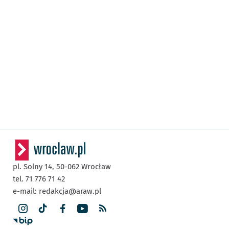
pl. Solny 14,
50-062
Wrocław
tel. 71 776 71 42
e-mail:
redakcja@araw.pl