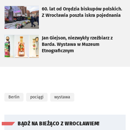
otworzy się w nowej karcie
60. lat od Orędzia biskupów polskich.
Z Wrocławia poszła iskra pojednania
otworzy się w nowej karcie
Jan Giejson, niezwykły rzeźbiarz z
Barda. Wystawa w Muzeum
Etnograficznym
Berlin
pociągi
wystawa
BĄDŹ NA BIEŻĄCO Z WROCŁAWIEM!