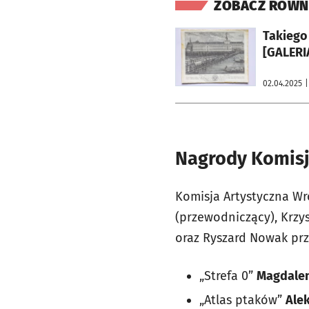
ZOBACZ RÓWN
otworzy się w nowej karcie
Takiego 
[GALERI
02.04.2025
|
Nagrody Komisj
Komisja Artystyczna Wr
(przewodniczący), Krzy
oraz Ryszard Nowak prz
„Strefa 0”
Magdalen
„Atlas ptaków”
Alek