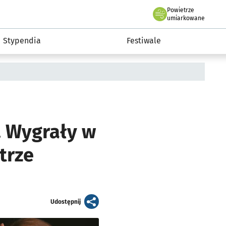
Powietrze
we Wrocławiu
Kultura
umiarkowane
Stypendia
Festiwale
. Wygrały w
trze
artykuł
Udostępnij