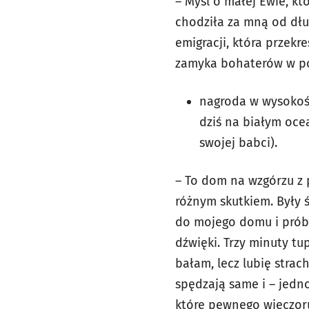
– Myśl o małej Ewie, kt
chodziła za mną od dł
emigracji, która przekre
zamyka bohaterów w po
nagroda w wysokośc
dziś na białym oce
swojej babci).
– To dom na wzgórzu z 
różnym skutkiem. Były 
do mojego domu i prób
dźwięki. Trzy minuty tup
bałam, lecz lubię strac
spędzają same i – jedno
które pewnego wieczoru