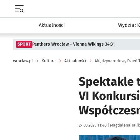
Menu główne portalu wroclaw.pl
Aktualności
Wydział K
SPORT
Panthers Wrocław - Vienna Wikings 34:31
wroclaw.pl
Kultura
Aktualności
Międzynarodowy Dzień Te
Spektakle 
VI Konkursi
Współczes
Data publikacji:
Autor:
27.03.2025 11:40 |
Magdalena Talik
Kliknij, aby powiększyć