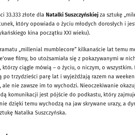
i 33.333 złote dla
Natalki Suszczyńskiej
za sztukę „mi
unek, który opowiada o życiu młodych dorosłych i jes
kańskiego kina początku XXI wieku).
amatu „millenial mumblecore” kilkanaście lat temu m
'owe filmy, bo utożsamiała się z pokazywanymi w nich
którzy ciągle mówią – o życiu, o niczym, o wszystkim.
 po trzydzieści parę lat i wyjeżdżają razem na weeke
 ale nie zawsze im to wychodzi. Nieoczekiwanie okazuj
dą komunikacji jest pójście do podkastu, który zajmuj
ie dzięki temu wychodzą na jaw skrywane urazy, a d
sztukę
Natalka Suszczyńska.