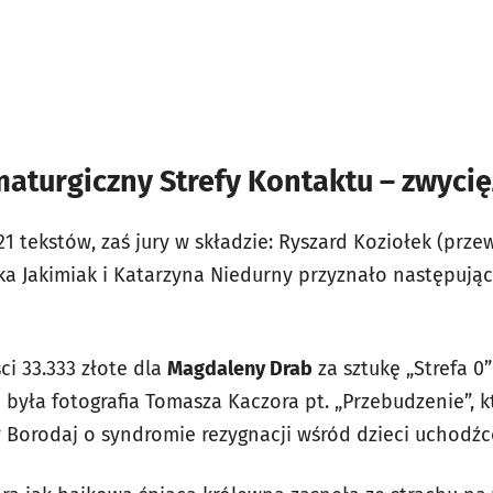
aturgiczny Strefy Kontaktu – zwycię
1 tekstów, zaś jury w składzie: Ryszard Koziołek (prz
ka Jakimiak i Katarzyna Niedurny przyznało następuj
i 33.333 złote dla
Magdaleny Drab
za sztukę „Strefa 0
 była fotografia Tomasza Kaczora pt. „Przebudzenie”, 
 Borodaj o syndromie rezygnacji wśród dzieci uchodźc