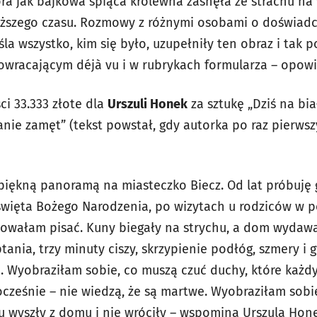
óra jak bajkowa śpiąca królewna zasnęła ze strachu na 
uższego czasu. Rozmowy z różnymi osobami o doświad
śla wszystko, kim się było, uzupełniły ten obraz i tak 
wracającym déjà vu i w rubrykach formularza – opow
i 33.333 złote dla
Urszuli Honek
za sztukę „Dziś na bi
anie zamęt” (tekst powstał, gdy autorka po raz pierw
piękną panoramą na miasteczko Biecz. Od lat próbuję
święta Bożego Narodzenia, po wizytach u rodziców w p
owałam pisać. Kuny biegały na strychu, a dom wydaw
tania, trzy minuty ciszy, skrzypienie podłóg, szmery i 
h. Wyobraziłam sobie, co muszą czuć duchy, które każd
cześnie – nie wiedzą, że są martwe. Wyobraziłam sobie
 wyszły z domu i nie wróciły – wspomina
Urszula Hone