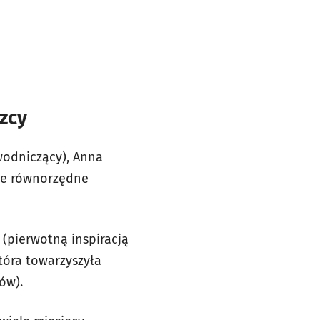
zcy
ewodniczący), Anna
ące równorzędne
” (pierwotną inspiracją
która towarzyszyła
ów).