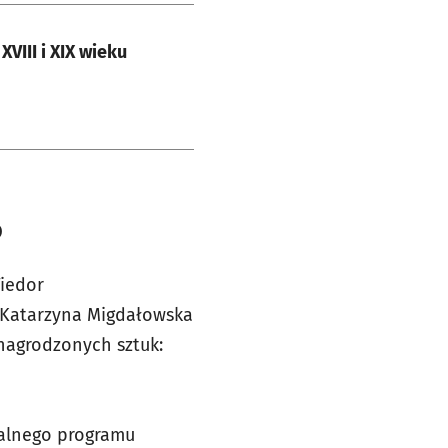
VIII i XIX wieku
o
Fiedor
, Katarzyna Migdałowska
 nagrodzonych sztuk:
dalnego programu