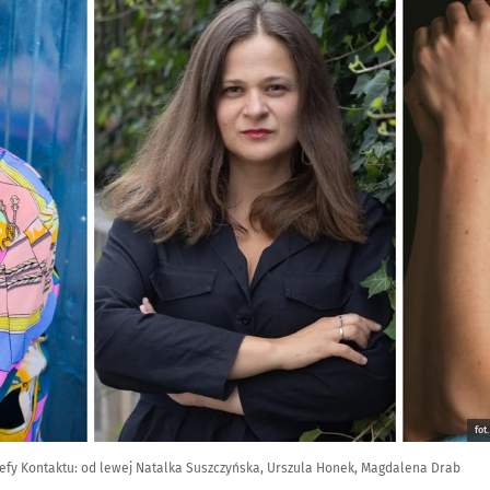
fot
refy Kontaktu: od lewej Natalka Suszczyńska, Urszula Honek, Magdalena Drab