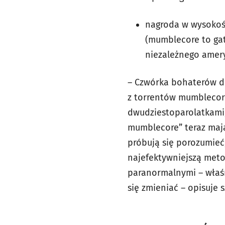
nagroda w wysokośc
(mumblecore to gat
niezależnego amery
– Czwórka bohaterów dr
z torrentów mumblecore
dwudziestoparolatkami, 
mumblecore” teraz mają
próbują się porozumieć,
najefektywniejszą meto
paranormalnymi – właśn
się zmieniać – opisuje 