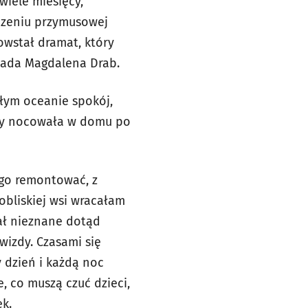
wiele miesięcy,
czeniu przymusowej
powstał dramat, który
iada
Magdalena Drab.
ałym oceanie spokój,
szy nocowała w domu po
 go remontować, z
obliskiej wsi wracałam
ał nieznane dotąd
gwizdy. Czasami się
y dzień i każdą noc
, co muszą czuć dzieci,
k.