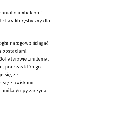
lennial mumbelcore”
t charakterystyczny dla
ogła nałogowo ściągać
 postaciami,
 Bohaterowie „millenial
nd, podczas którego
e się, że
e się zjawiskami
ynamika grupy zaczyna