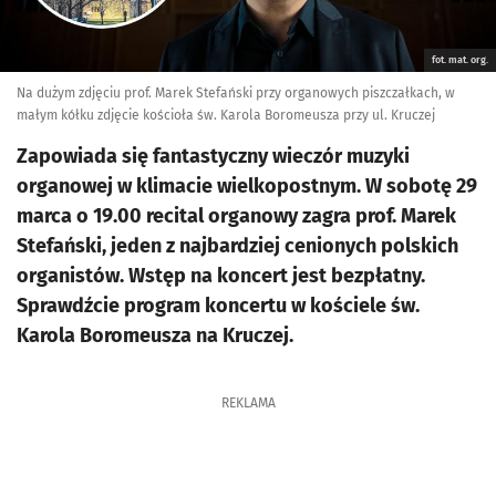
fot. mat. org.
Na dużym zdjęciu prof. Marek Stefański przy organowych piszczałkach, w
małym kółku zdjęcie kościoła św. Karola Boromeusza przy ul. Kruczej
Zapowiada się fantastyczny wieczór muzyki
organowej w klimacie wielkopostnym. W sobotę 29
marca o 19.00 recital organowy zagra prof. Marek
Stefański, jeden z najbardziej cenionych polskich
organistów. Wstęp na koncert jest bezpłatny.
Sprawdźcie program koncertu w kościele św.
Karola Boromeusza na Kruczej.
REKLAMA