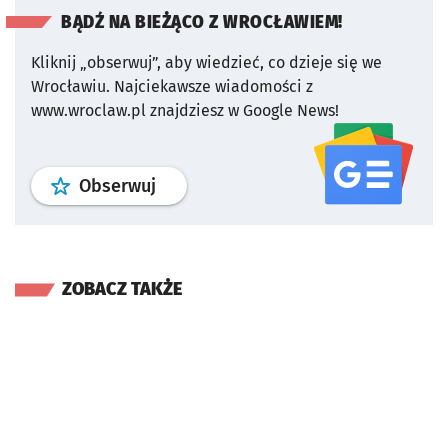
BĄDŹ NA BIEŻĄCO Z WROCŁAWIEM!
Kliknij „obserwuj”, aby wiedzieć, co dzieje się we
Wrocławiu.
Najciekawsze wiadomości z
www.wroclaw.pl znajdziesz w Google News!
profil
google news
serwisu wroclaw
Obserwuj
ZOBACZ TAKŻE