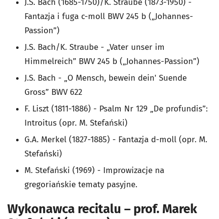
J.S. Bach (1685-1750)/K. Straube (1873-1950) -
Fantazja i fuga c-moll BWV 245 b („Johannes-
Passion”)
J.S. Bach/K. Straube - „Vater unser im
Himmelreich” BWV 245 b („Johannes-Passion”)
J.S. Bach - „O Mensch, bewein dein' Suende
Gross” BWV 622
F. Liszt (1811-1886) - Psalm Nr 129 „De profundis”:
Introitus (opr. M. Stefański)
G.A. Merkel (1827-1885) - Fantazja d-moll (opr. M.
Stefański)
M. Stefański (1969) - Improwizacje na
gregoriańskie tematy pasyjne.
Wykonawca recitalu – prof. Marek