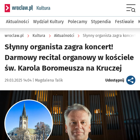
Serwis informacyjny wroclaw.pl podserwis: Kultura
Menu
Aktualności
Wydział Kultury
Polecamy
Stypendia
Festiwale
wroclaw.pl
Kultura
Aktualności
Słynny organista zagra koncert!
Słynny organista zagra koncert!
Darmowy recital organowy w kościele
św. Karola Boromeusza na Kruczej
Data publikacji:
Autor:
artykuł
29.03.2025 14:04 |
Magdalena Talik
Udostępnij
Kliknij, aby powiększyć