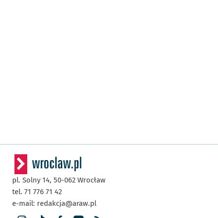
pl. Solny 14,
50-062
Wrocław
tel. 71 776 71 42
e-mail:
redakcja@araw.pl