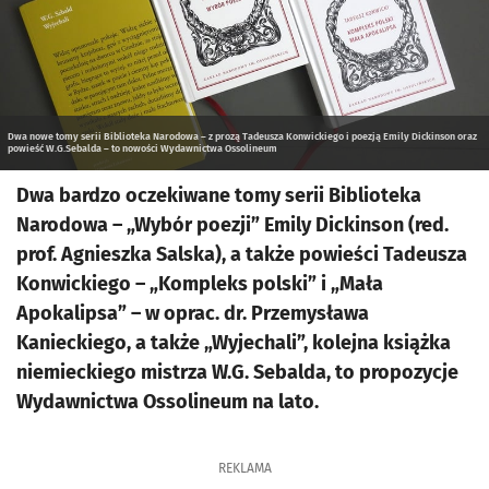
Dwa nowe tomy serii Biblioteka Narodowa – z prozą Tadeusza Konwickiego i poezją Emily Dickinson oraz
powieść W.G.Sebalda – to nowości Wydawnictwa Ossolineum
Dwa bardzo oczekiwane tomy serii Biblioteka
Narodowa – „Wybór poezji” Emily Dickinson (red.
prof. Agnieszka Salska), a także powieści Tadeusza
Konwickiego – „Kompleks polski” i „Mała
Apokalipsa” – w oprac. dr. Przemysława
Kanieckiego, a także „Wyjechali”, kolejna książka
niemieckiego mistrza W.G. Sebalda, to propozycje
Wydawnictwa Ossolineum na lato.
REKLAMA