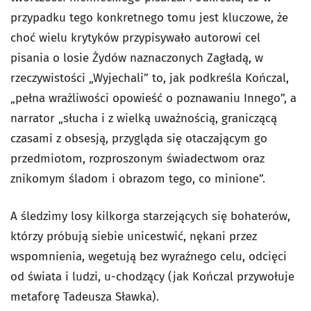
przypadku tego konkretnego tomu jest kluczowe, że
choć wielu krytyków przypisywało autorowi cel
pisania o losie Żydów naznaczonych Zagładą, w
rzeczywistości „Wyjechali” to, jak podkreśla Kończal,
„pełna wrażliwości opowieść o poznawaniu Innego”, a
narrator „słucha i z wielką uważnością, graniczącą
czasami z obsesją, przygląda się otaczającym go
przedmiotom, rozproszonym świadectwom oraz
znikomym śladom i obrazom tego, co minione”.
A śledzimy losy kilkorga starzejących się bohaterów,
którzy próbują siebie unicestwić, nękani przez
wspomnienia, wegetują bez wyraźnego celu, odcięci
od świata i ludzi, u-chodzący (jak Kończal przywołuje
metaforę Tadeusza Sławka).