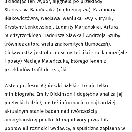
układając ten wybór, sięgnęła po przekłady
Stanisława Barańczaka (najliczniejsze), Kazimiery
Iłłakowiczówny, Wacława Iwaniuka, Ewy Kuryluk,
Krystyny Lenkowskiej, Ludmiły Marjańskiej, Artura
Międzyrzeckiego, Tadeusza Sławka i Andrzeja Szuby
(również autora wielu znakomitych tłumaczeń).
Ciekawostką jest obecność na tej liście rockmana (ale
i poety) Macieja Maleńczuka, którego jeden z
przekładów trafił do książki.
Wstęp profesor Agnieszki Salskiej to nie tylko
minibiografia Emily Dickinson i dogłębna analiza jej
poetyckich dzieł, ale też informacje o najbardziej
aktualnym stanie badań nad twórczością
amerykańskiej poetki, której utwory przez lata
poprawiali rozmaici wydawcy, a spuścizna zapisana w