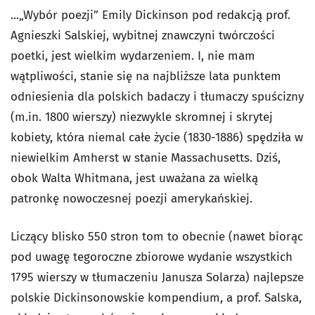
...„Wybór poezji” Emily Dickinson pod redakcją prof.
Agnieszki Salskiej, wybitnej znawczyni twórczości
poetki, jest wielkim wydarzeniem. I, nie mam
wątpliwości, stanie się na najbliższe lata punktem
odniesienia dla polskich badaczy i tłumaczy spuścizny
(m.in. 1800 wierszy) niezwykle skromnej i skrytej
kobiety, która niemal całe życie (1830-1886) spędziła w
niewielkim Amherst w stanie Massachusetts. Dziś,
obok Walta Whitmana, jest uważana za wielką
patronkę nowoczesnej poezji amerykańskiej.
Liczący blisko 550 stron tom to obecnie (nawet biorąc
pod uwagę tegoroczne zbiorowe wydanie wszystkich
1795 wierszy w tłumaczeniu Janusza Solarza) najlepsze
polskie Dickinsonowskie kompendium, a prof. Salska,