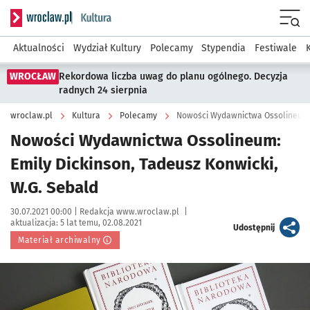
Serwis informacyjny wroclaw.pl podserwis: Kultura
Menu
Aktualności
Wydział Kultury
Polecamy
Stypendia
Festiwale
WROCŁAW
Rekordowa liczba uwag do planu ogólnego. Decyzja
radnych 24 sierpnia
wroclaw.pl
Kultura
Polecamy
Nowości Wydawnictwa Ossolineum:
Emily Dickinson, Tadeusz Konwicki,
W.G. Sebald
Data publikacji:
Autor:
30.07.2021 00:00 |
Redakcja www.wroclaw.pl
|
aktualizacja:
5 lat temu, 02.08.2021
artykuł
Udostępnij
Materiał archiwalny
Kliknij, aby powiększyć