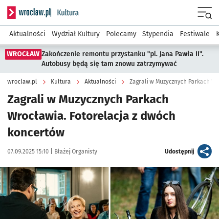
Serwis informacyjny wroclaw.pl podserwis: Kultura
Menu
Aktualności
Wydział Kultury
Polecamy
Stypendia
Festiwale
WROCŁAW
Zakończenie remontu przystanku "pl. Jana Pawła II".
Autobusy będą się tam znowu zatrzymywać
wroclaw.pl
Kultura
Aktualności
Zagrali w Muzycznych Parkach W
Zagrali w Muzycznych Parkach
Wrocławia. Fotorelacja z dwóch
koncertów
Data publikacji:
Autor:
artykuł
07.09.2025 15:10 |
Błażej Organisty
Udostępnij
Kliknij, aby zobaczyć galerię