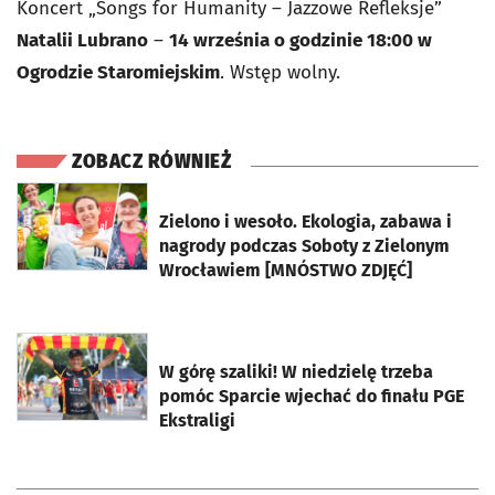
Koncert „Songs for Humanity – Jazzowe Refleksje”
Natalii Lubrano
–
14 września o godzinie 18:00 w
Ogrodzie Staromiejskim
. Wstęp wolny.
ZOBACZ RÓWNIEŻ
otworzy się w nowej karcie
Zielono i wesoło. Ekologia, zabawa i
nagrody podczas Soboty z Zielonym
Wrocławiem [MNÓSTWO ZDJĘĆ]
otworzy się w nowej karcie
W górę szaliki! W niedzielę trzeba
pomóc Sparcie wjechać do finału PGE
Ekstraligi