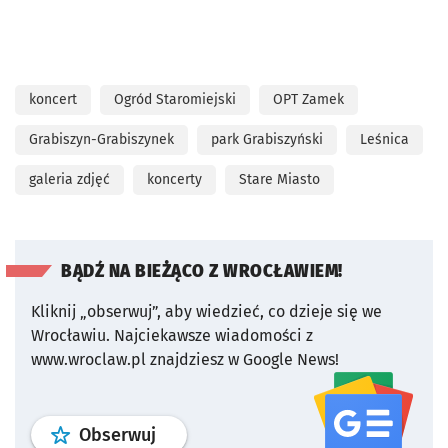
koncert
Ogród Staromiejski
OPT Zamek
Grabiszyn-Grabiszynek
park Grabiszyński
Leśnica
galeria zdjęć
koncerty
Stare Miasto
BĄDŹ NA BIEŻĄCO Z WROCŁAWIEM!
Kliknij „obserwuj”, aby wiedzieć, co dzieje się we
Wrocławiu.
Najciekawsze wiadomości z
www.wroclaw.pl znajdziesz w Google News!
profil
google news
serwisu wroclaw
Obserwuj