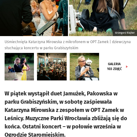
Grzegorz Rajter
Uśmiechnięta Katarzyna Mirowska z mikrofonem w OPT Zamek | dziewczyna
słuchająca koncertu w parku Grabiszyńskim
GALERIA
103
ZDJĘĆ
W piątek wystąpił duet Jamużek, Pakowska w
parku Grabiszyńskim, w sobotę zaśpiewała
Katarzyna Mirowska z zespołem w OPT Zamek w
Leśnicy. Muzyczne Parki Wrocławia zbliżają się do
końca. Ostatni koncert – w połowie września w
Ogrodzie Staromiejskim.