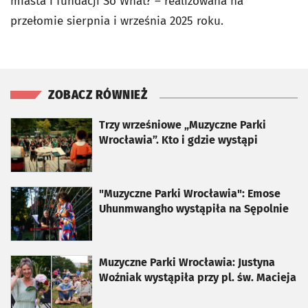
miasta i fundacji So What? – realizowana na
przełomie sierpnia i września 2025 roku.
ZOBACZ RÓWNIEŻ
otworzy się w nowej karcie
Trzy wrześniowe „Muzyczne Parki
Wrocławia”. Kto i gdzie wystąpi
otworzy się w nowej karcie
"Muzyczne Parki Wrocławia": Emose
Uhunmwangho wystąpiła na Sępolnie
otworzy się w nowej karcie
Muzyczne Parki Wrocławia: Justyna
Woźniak wystąpiła przy pl. św. Macieja