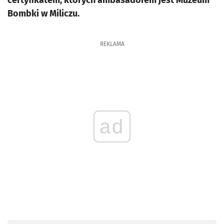
certyfikatem, których ambasadorem jest Muzeum
Bombki w Miliczu.
REKLAMA
ad