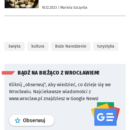
16.12.2023
| Mariola Szczyrba
święta
kultura
Boże Narodzenie
turystyka
BĄDŹ NA BIEŻĄCO Z WROCŁAWIEM!
Kliknij „obserwuj”, aby wiedzieć, co dzieje się we
Wrocławiu.
Najciekawsze wiadomości z
www.wroclaw.pl znajdziesz w Google News!
profil
google news
serwisu wroclaw
Obserwuj