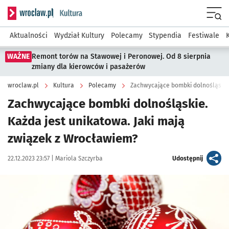
Serwis informacyjny wroclaw.pl podserwis: Kultura
Menu
Aktualności
Wydział Kultury
Polecamy
Stypendia
Festiwale
WAŻNE
Remont torów na Stawowej i Peronowej. Od 8 sierpnia
zmiany dla kierowców i pasażerów
wroclaw.pl
Kultura
Polecamy
Zachwycające bombki dolnośląskie!
Zachwycające bombki dolnośląskie.
Każda jest unikatowa. Jaki mają
związek z Wrocławiem?
Data publikacji:
Autor:
artykuł
22.12.2023 23:57 |
Mariola Szczyrba
Udostępnij
Kliknij, aby zobaczyć galerię