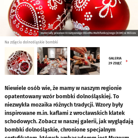
materiały prasowe Kreatywnego Obiektu Multifunkcyjnego (KOM) w Miliczu
Na zdjęciu dolnośląskie bombki
GALERIA
29
ZDJĘĆ
Niewiele osób wie, że mamy w naszym regionie
opatentowany wzór bombki dolnośląskiej. To
niezwykła mozaika różnych tradycji. Wzory były
inspirowane m.in. kaflami z wrocławskich klatek
schodowych. Zobacz w naszej galerii, jak wyglądają
bombki dolnośląskie, chronione specjalnym