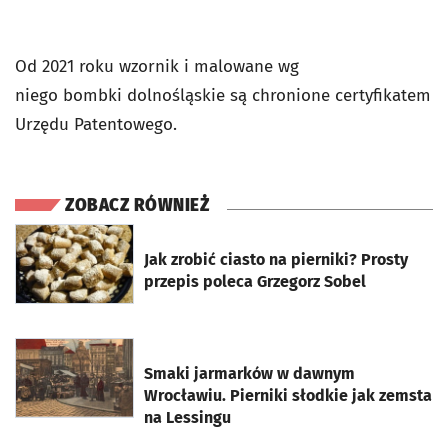
Od 2021 roku wzornik i malowane wg
niego
bombki
dolnośląskie
są chronione certyfikatem
Urzędu Patentowego.
ZOBACZ RÓWNIEŻ
otworzy się w nowej karcie
Jak zrobić ciasto na pierniki? Prosty
przepis poleca Grzegorz Sobel
otworzy się w nowej karcie
Smaki jarmarków w dawnym
Wrocławiu. Pierniki słodkie jak zemsta
na Lessingu