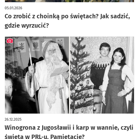
05.01.2026
Co zrobić z choinką po świętach? Jak sadzić,
gdzie wyrzucić?
artykuł z galerią zdjęć
26.12.2025
Winogrona z Jugosławii i karp w wannie, czyli
święta w PRL-u. Pamiętacie?