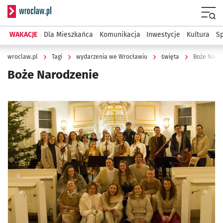
Serwis informacyjny wroclaw.pl
Menu
WAKACJE
Dla Mieszkańca
Komunikacja
Inwestycje
Kultura
Sp
wroclaw.pl
Tagi
wydarzenia we Wrocławiu
święta
Boże Naro
Boże Narodzenie