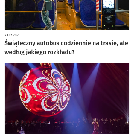
artykuł z galerią zdjęć
23.12.2025
Świąteczny autobus codziennie na trasie, ale
według jakiego rozkładu?