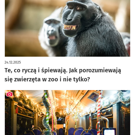
artykuł z galerią zdjęć
24.12.2025
Te, co ryczą i śpiewają. Jak porozumiewają
się zwierzęta w zoo i nie tylko?