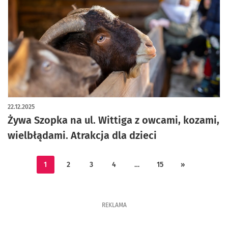
22.12.2025
Żywa Szopka na ul. Wittiga z owcami, kozami,
wielbłądami. Atrakcja dla dzieci
1
2
3
4
…
15
»
REKLAMA