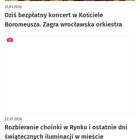
31.01.2026
Dziś bezpłatny koncert w Kościele
Boromeusza. Zagra wrocławska orkiestra
artykuł z galerią zdjęć
22.01.2026
Rozbieranie choinki w Rynku i ostatnie dni
świątecznych iluminacji w mieście