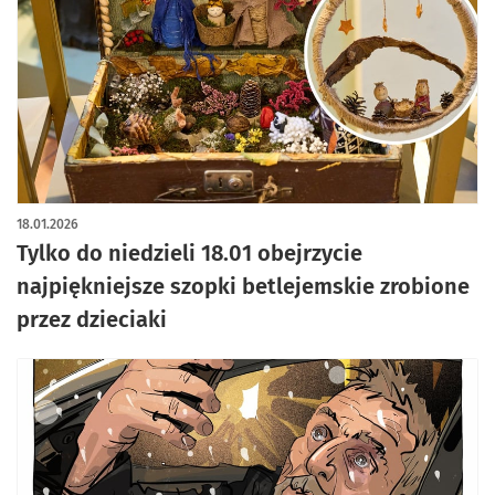
artykuł z galerią zdjęć
18.01.2026
Tylko do niedzieli 18.01 obejrzycie
najpiękniejsze szopki betlejemskie zrobione
przez dzieciaki